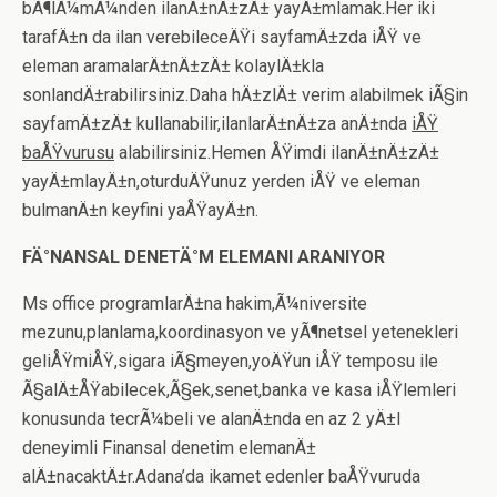
bÃ¶lÃ¼mÃ¼nden ilanÄ±nÄ±zÄ± yayÄ±mlamak.Her iki
tarafÄ±n da ilan verebileceÄŸi sayfamÄ±zda iÅŸ ve
eleman aramalarÄ±nÄ±zÄ± kolaylÄ±kla
sonlandÄ±rabilirsiniz.Daha hÄ±zlÄ± verim alabilmek iÃ§in
sayfamÄ±zÄ± kullanabilir,ilanlarÄ±nÄ±za anÄ±nda
iÅŸ
baÅŸvurusu
alabilirsiniz.Hemen ÅŸimdi ilanÄ±nÄ±zÄ±
yayÄ±mlayÄ±n,oturduÄŸunuz yerden iÅŸ ve eleman
bulmanÄ±n keyfini yaÅŸayÄ±n.
FÄ°NANSAL DENETÄ°M ELEMANI ARANIYOR
Ms office programlarÄ±na hakim,Ã¼niversite
mezunu,planlama,koordinasyon ve yÃ¶netsel yetenekleri
geliÅŸmiÅŸ,sigara iÃ§meyen,yoÄŸun iÅŸ temposu ile
Ã§alÄ±ÅŸabilecek,Ã§ek,senet,banka ve kasa iÅŸlemleri
konusunda tecrÃ¼beli ve alanÄ±nda en az 2 yÄ±l
deneyimli Finansal denetim elemanÄ±
alÄ±nacaktÄ±r.Adana’da ikamet edenler baÅŸvuruda