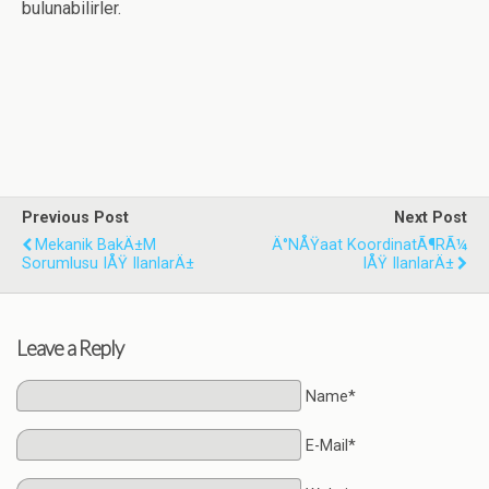
bulunabilirler.
Previous Post
Next Post
Mekanik BakÄ±m
Ä°nÅŸaat KoordinatÃ¶rÃ¼
Sorumlusu IÅŸ IlanlarÄ±
IÅŸ IlanlarÄ±
Leave a Reply
Name*
E-Mail*