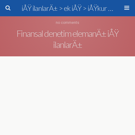
iÅŸ ilanlarÄ± > ek iÅŸ > iÅŸkur > personel alÄ±mÄ±
no comments
Finansal denetim elemanÄ± iÅŸ
ilanlarÄ±