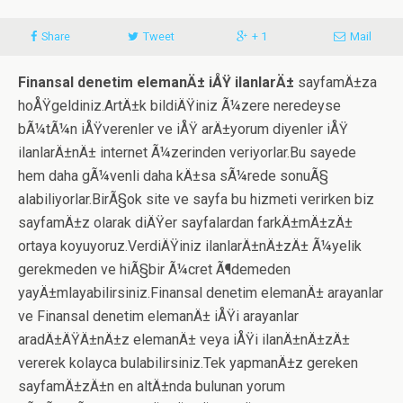
Share
Tweet
+ 1
Mail
Finansal denetim elemanÄ± iÅŸ ilanlarÄ±
sayfamÄ±za
hoÅŸgeldiniz.ArtÄ±k bildiÄŸiniz Ã¼zere neredeyse
bÃ¼tÃ¼n iÅŸverenler ve iÅŸ arÄ±yorum diyenler iÅŸ
ilanlarÄ±nÄ± internet Ã¼zerinden veriyorlar.Bu sayede
hem daha gÃ¼venli daha kÄ±sa sÃ¼rede sonuÃ§
alabiliyorlar.BirÃ§ok site ve sayfa bu hizmeti verirken biz
sayfamÄ±z olarak diÄŸer sayfalardan farkÄ±mÄ±zÄ±
ortaya koyuyoruz.VerdiÄŸiniz ilanlarÄ±nÄ±zÄ± Ã¼yelik
gerekmeden ve hiÃ§bir Ã¼cret Ã¶demeden
yayÄ±mlayabilirsiniz.Finansal denetim elemanÄ± arayanlar
ve Finansal denetim elemanÄ± iÅŸi arayanlar
aradÄ±ÄŸÄ±nÄ±z elemanÄ± veya iÅŸi ilanÄ±nÄ±zÄ±
vererek kolayca bulabilirsiniz.Tek yapmanÄ±z gereken
sayfamÄ±zÄ±n en altÄ±nda bulunan yorum