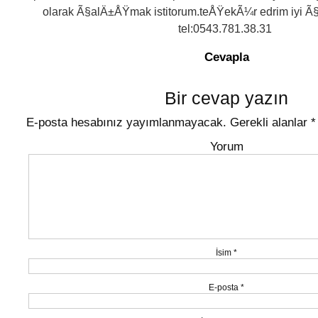
olarak Ã§alÄ±ÅŸmak istitorum.teÅŸekÃ¼r edrim iyi 
tel:0543.781.38.31
Cevapla
Bir cevap yazın
E-posta hesabınız yayımlanmayacak.
Gerekli alanlar
*
Yorum
İsim
*
E-posta
*