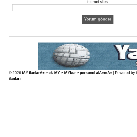
İnternet sitesi
© 2026
iÅŸ ilanlarÄ± > ek iÅŸ > iÅŸkur > personel alÄ±mÄ±
| Powered by
ilanları