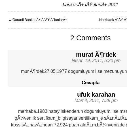
bankasÄ± iÅŸ ilanÄ± 2011
←
Garanti BankasÄ± Ä°ÅŸ Ä°lanlarÄ±
Halkbank Ä°ÅŸ Ä
2 Comments
murat Ã¶rdek
Nisan 19, 2011, 5:20 pm
mur Ã¶rdek27.05.1977 dogumluyum lise mezunuyum
Cevapla
ufuk karahan
Mart 4, 2011, 7:39 pm
merhaba.1983 hatay iskenderun dogumluyum.lise ms
gÃ¼venlik sertifkam_bilgisayar sertifikam_e sÄ±nÄ±fÄ±
kpss sÄ±navÄ±ndan 72.924 puan aldÄ±m.bÃ¼nyenizde g