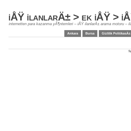
iÅŸ ilanlarÄ± > ek iÅŸ > 
internetten para kazanma yÃ¶ntemleri – iÅŸ ilanlarÄ± arama motoru – il
Ankara
Bursa
Gizlilik PolitikasÄ±
S