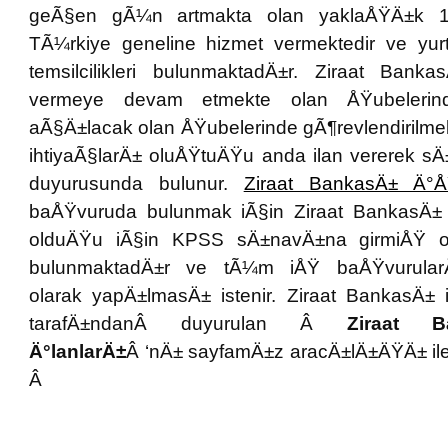
geÃ§en gÃ¼n artmakta olan yaklaÅŸÄ±k 1.
TÃ¼rkiye geneline hizmet vermektedir ve y
temsilcilikleri bulunmaktadÄ±r. Ziraat Bank
vermeye devam etmekte olan ÅŸubelerin
aÃ§Ä±lacak olan ÅŸubelerinde gÃ¶revlendirilm
ihtiyaÃ§larÄ± oluÅŸtuÄŸu anda ilan vererek s
duyurusunda bulunur.
Ziraat BankasÄ± Ä°Å
baÅŸvuruda bulunmak iÃ§in Ziraat BankasÄ± 
olduÄŸu iÃ§in KPSS sÄ±navÄ±na girmiÅŸ o
bulunmaktadÄ±r ve tÃ¼m iÅŸ baÅŸvurular
olarak yapÄ±lmasÄ± istenir. Ziraat BankasÄ± 
tarafÄ±ndanÂ duyurulan Â
Ziraat 
Ä°lanlarÄ±
Â ‘nÄ± sayfamÄ±z aracÄ±lÄ±ÄŸÄ± ile t
Â