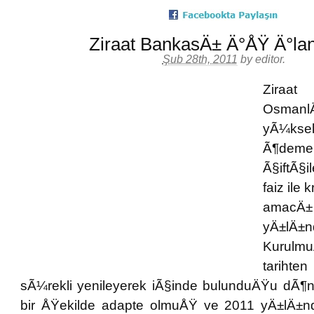
Ziraat BankasÄ± Ä°ÅŸ Ä°la
Şub 28th, 2011
by
editor
.
Zira
Osman
yÃ¼
Ã¶deme
Ã§iftÃ
faiz ile
amac
yÄ±lÄ±n
Kurul
tarihten
sÃ¼rekli yenileyerek iÃ§inde bulunduÄŸu dÃ
bir ÅŸekilde adapte olmuÅŸ ve 2011 yÄ±lÄ±n