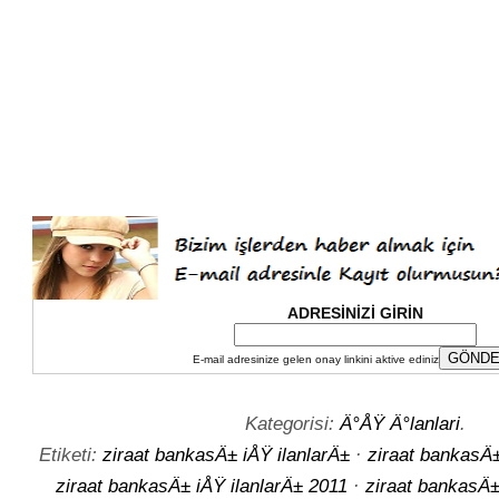
ADRESİNİZİ GİRİN
E-mail adresinize gelen onay linkini aktive ediniz
Kategorisi:
Ä°ÅŸ Ä°lanlari
.
Etiketi:
ziraat bankasÄ± iÅŸ ilanlarÄ±
·
ziraat bankasÄ±
ziraat bankasÄ± iÅŸ ilanlarÄ± 2011
·
ziraat bankasÄ±