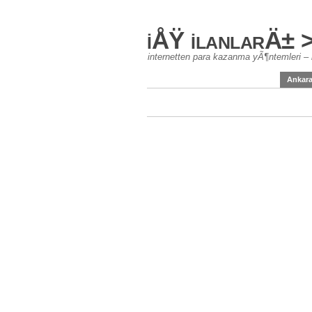
iÅŸ ilanlarÄ± 
internetten para kazanma yÃ¶ntemleri – 
Ankar