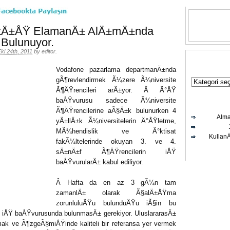
SatÄ±ÅŸ ElamanÄ± AlÄ±mÄ±nda
Bulunuyor.
ki 24th, 2011
by
editor
.
Vodafone pazarlama departmanÄ±nda
gÃ¶revlendirmek Ã¼zere Ã¼niversite
Ã¶ÄŸrencileri arÄ±yor. Â Ä°ÅŸ
baÅŸvurusu sadece Ã¼niversite
Ã¶ÄŸrencilerine aÃ§Ä±k bulunurken 4
Alma
yÄ±llÄ±k Ã¼niversitelerin Ä°ÅŸletme,
MÃ¼hendislik ve Ä°ktisat
Kullan
fakÃ¼ltelerinde okuyan 3. ve 4.
sÄ±nÄ±f Ã¶ÄŸrencilerin iÅŸ
baÅŸvurularÄ± kabul ediliyor.
Â Hafta da en az 3 gÃ¼n tam
zamanlÄ± olarak Ã§alÄ±ÅŸma
zorunluluÄŸu bulunduÄŸu iÃ§in bu
 iÅŸ baÅŸvurusunda bulunmasÄ± gerekiyor. UluslararasÄ±
mak ve Ã¶zgeÃ§miÅŸinde kaliteli bir referansa yer vermek