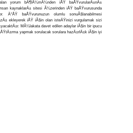
 alan yorum bÃ¶lÃ¼mÃ¼nden iÅŸ baÅŸvurularÄ±nÄ±
e insan kaynaklarÄ± sitesi Ã¼zerinden iÅŸ baÅŸvurusunda
r. Ä°ÅŸ baÅŸvurunuzun olumlu sonuÃ§lanabilmesi
Ä± ekleyerek iÅŸ iÃ§in olan isteÄŸinizi vurgulamak sizi
caktÄ±r. MÃ¼lakata davet edilen adaylar iÃ§in bir ipucu
ÅŸtÄ±rma yapmak sorulacak sorulara hazÄ±rlÄ±k iÃ§in iyi