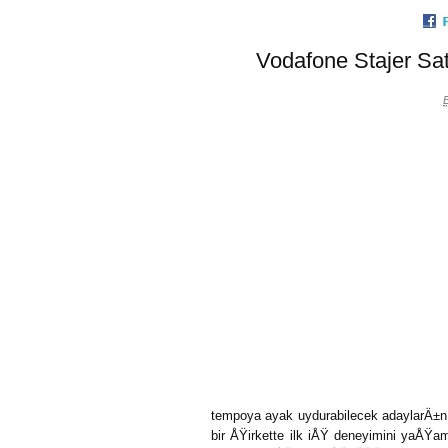
Vodafone Stajer 
E
tempoya ayak uydurabilecek adaylarÄ±n
bir ÅŸirkette ilk iÅŸ deneyimini yaÅŸa