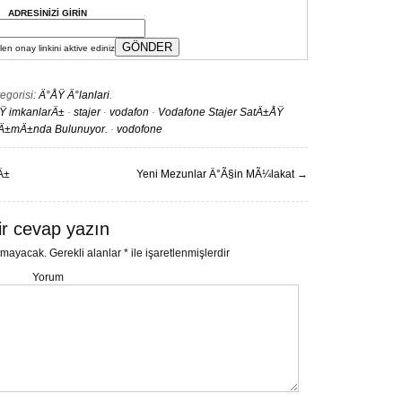
ADRESİNİZİ GİRİN
en onay linkini aktive ediniz
egorisi:
Ä°ÅŸ Ä°lanlari
.
ÅŸ imkanlarÄ±
·
stajer
·
vodafon
·
Vodafone Stajer SatÄ±ÅŸ
Ä±mÄ±nda Bulunuyor.
·
vodofone
Ä±
Yeni Mezunlar Ä°Ã§in MÃ¼lakat
→
ir cevap yazın
nmayacak.
Gerekli alanlar
*
ile işaretlenmişlerdir
Yorum