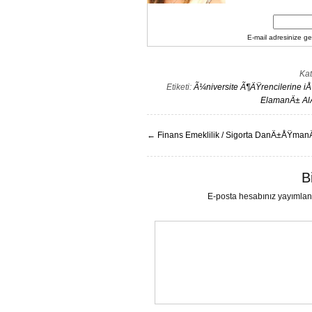
E-mail adresinize gel
Kat
Etiketi:
Ã¼niversite Ã¶ÄŸrencilerine i
ElamanÄ± Al
←
Finans Emeklilik / Sigorta DanÄ±ÅŸman
B
E-posta hesabınız yayımla