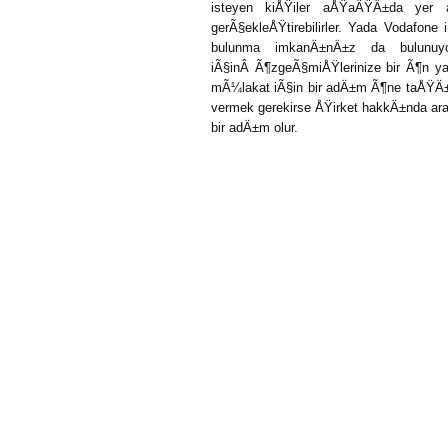
isteyen kiÅŸiler aÅŸaÄŸÄ±da yer
gerÃ§ekleÅŸtirebilirler. Yada Vodafon
bulunma imkanÄ±nÄ±z da bulunuyo
iÃ§inÂ Ã¶zgeÃ§miÅŸlerinize bir Ã¶n yaz
mÃ¼lakat iÃ§in bir adÄ±m Ã¶ne taÅŸÄ±ya
vermek gerekirse ÅŸirket hakkÄ±nda ara
bir adÄ±m olur.