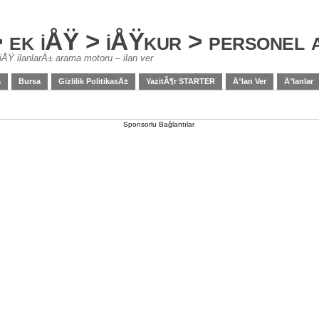
> ek iÅŸ > iÅŸkur > personel
iÅŸ ilanlarÄ± arama motoru – ilan ver
a
Bursa
Gizlilik PolitikasÄ±
YazitÃ¶r STARTER
Ä°lan Ver
Ä°lanlar
Sponsorlu Bağlantılar