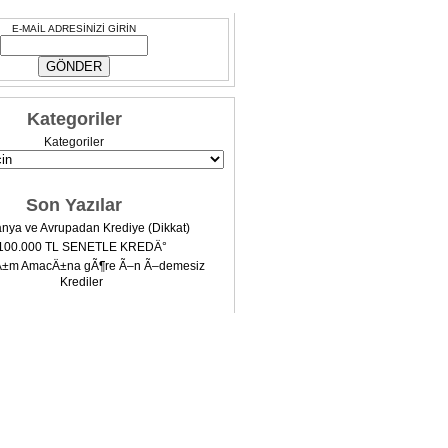
E-MAİL ADRESİNİZİ GİRİN
Kategoriler
Kategoriler
Son Yazılar
nya ve Avrupadan Krediye (Dikkat)
100.000 TL SENETLE KREDÄ°
Ä±m AmacÄ±na gÃ¶re Ã–n Ã–demesiz
Krediler