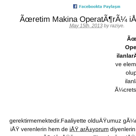
Ãœretim Makina OperatÃ¶rÃ¼ iÅŸ
May 15th, 2013
by
raziye
.
Ãœ
Ope
ilanlar
ve elem
olu
ila
Ã¼crets
gerektirmemektedir.Faaliyette olduÄŸumuz gÃ
iÅŸ verenlerin hem de
iÅŸ arÄ±yorum
diyenlerin