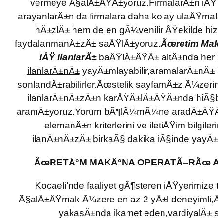
vermeye Ã§alÄ±ÅŸÄ±yoruz.FirmalarÄ±n iÅŸ 
arayanlarÄ±n da firmalara daha kolay ulaÅŸm
hÄ±zlÄ± hem de en gÃ¼venilir ÅŸekilde hiz
faydalanmanÄ±zÄ± saÄŸlÄ±yoruz.
Ãœretim Mak
iÅŸ ilanlarÄ±
baÅŸlÄ±ÄŸÄ± altÄ±nda her ik
ilanlarÄ±nÄ±
yayÄ±mlayabilir,aramalarÄ±nÄ±
sonlandÄ±rabilirler.Ãœstelik sayfamÄ±z Ã¼zeri
ilanlarÄ±nÄ±zÄ±n karÅŸÄ±lÄ±ÄŸÄ±nda hiÃ§b
aramÄ±yoruz.Yorum bÃ¶lÃ¼mÃ¼ne aradÄ±ÄŸÄ
elemanÄ±n kriterlerini ve iletiÅŸim bilgiler
ilanÄ±nÄ±zÄ± birkaÃ§ dakika iÃ§inde yayÄ±ml
ÃœRETÄ°M MAKÄ°NA OPERATÃ–RÃœ A
Kocaeli’nde faaliyet gÃ¶steren iÅŸyerimiz
Ã§alÄ±ÅŸmak Ã¼zere en az 2 yÄ±l deneyimli,Ä
yakasÄ±nda ikamet eden,vardiyalÄ± 