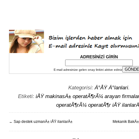
ADRESİNİZİ GİRİN
E-mail adresinize gelen onay linkini aktive ediniz
Kategorisi:
Ä°ÅŸ Ä°lanlari
.
Etiketi:
iÅŸ makinasÄ± operatÃ¶rÃ¼ arayan firmala
operatÃ¶rÃ¼ operatÃ¶r iÅŸ ilanlar
←
Sap destek uzmanÄ± iÅŸ ilanlarÄ±
Mekanik BakÄ±