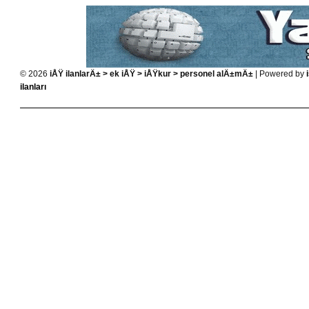
© 2026
iÅŸ ilanlarÄ± > ek iÅŸ > iÅŸkur > personel alÄ±mÄ±
| Powered by
ilanları