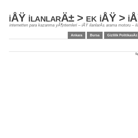
iÅŸ ilanlarÄ± > ek iÅŸ > 
internetten para kazanma yÃ¶ntemleri – iÅŸ ilanlarÄ± arama motoru – il
Ankara
Bursa
Gizlilik PolitikasÄ±
S