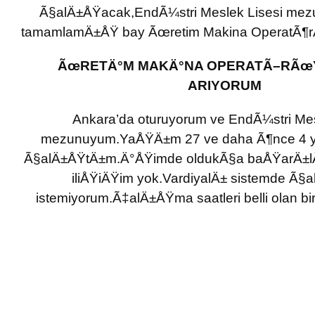
Ã§alÄ±ÅŸacak,EndÃ¼stri Meslek Lisesi mezu
tamamlamÄ±ÅŸ bay Ãœretim Makina OperatÃ¶r
ÃœRETÄ°M MAKÄ°NA OPERATÃ–RÃœ
ARIYORUM
Ankara’da oturuyorum ve EndÃ¼stri Mes
mezunuyum.YaÅŸÄ±m 27 ve daha Ã¶nce 4 y
Ã§alÄ±ÅŸtÄ±m.Ä°ÅŸimde oldukÃ§a baÅŸarÄ±lÄ
iliÅŸiÄŸim yok.VardiyalÄ± sistemde Ã
istemiyorum.Ã‡alÄ±ÅŸma saatleri belli olan bi