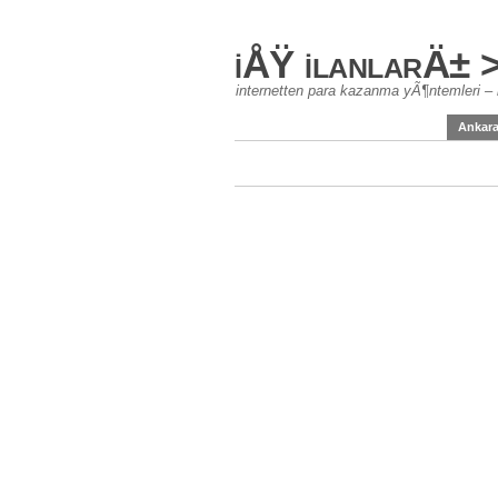
iÅŸ ilanlarÄ± 
internetten para kazanma yÃ¶ntemleri – 
Ankar