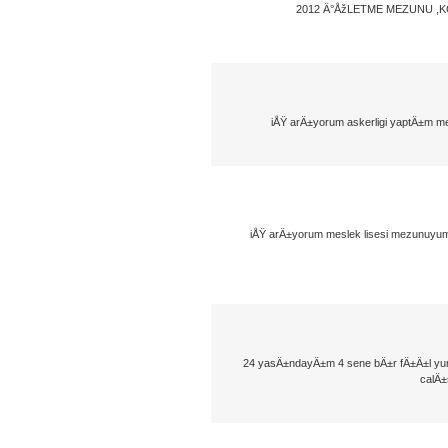
2012 Ä°ÅžLETME MEZUNU ,
iÅŸ arÄ±yorum askerligi yaptÄ±m 
iÅŸ arÄ±yorum meslek lisesi mezunuy
24 yasÄ±ndayÄ±m 4 sene bÄ±r fÄ±Ä±l yu
calÄ±