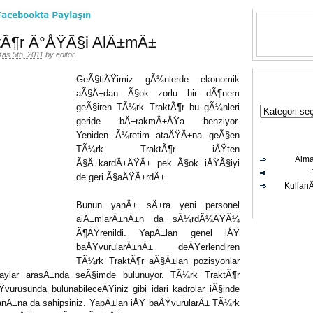
tÃ¶r Ä°ÅŸÃ§i AlÄ±mÄ±
Kas 5th, 2011
by
editor
.
GeÃ§tiÄŸimiz gÃ¼nlerde ekonomik
aÃ§Ä±dan Ã§ok zorlu bir dÃ¶nem
geÃ§iren TÃ¼rk TraktÃ¶r bu gÃ¼nleri
geride bÄ±rakmÄ±ÅŸa benziyor.
Yeniden Ã¼retim ataÄŸÄ±na geÃ§en
TÃ¼rk TraktÃ¶r iÅŸten
Alma
Ã§Ä±kardÄ±ÄŸÄ± pek Ã§ok iÅŸÃ§iyi
de geri Ã§aÄŸÄ±rdÄ±.
Kullan
Bunun yanÄ± sÄ±ra yeni personel
alÄ±mlarÄ±nÄ±n da sÃ¼rdÃ¼ÄŸÃ¼
Ã¶ÄŸrenildi. YapÄ±lan genel iÅŸ
baÅŸvurularÄ±nÄ± deÄŸerlendiren
TÃ¼rk TraktÃ¶r aÃ§Ä±lan pozisyonlar
adaylar arasÄ±nda seÃ§imde bulunuyor. TÃ¼rk TraktÃ¶r
vurusunda bulunabileceÄŸiniz gibi idari kadrolar iÃ§inde
nÄ±na da sahipsiniz. YapÄ±lan iÅŸ baÅŸvurularÄ± TÃ¼rk