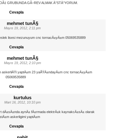
KOÃ‡ GRUBUNDA GÃ–REV ALMAK Ä°STÄ°YORUM.
Cevapla
mehmet tunÃ§
Mayıs 19, 2012, 2:11 pm
meslek lisesi mezunuyum cnc tornacÄ±yÄ±m 05069535889
Cevapla
mehmet tunÃ§
Mayıs 19, 2012, 2:10 pm
um askerliÄŸi yaptÄ±m 23 yaÅŸÄ±ndayÄ±m cnc tornacÄ±yÄ±m
05069535889
Cevapla
kurtulus
Mart 16, 2012, 10:10 pm
rt dÄ±sÄ±nda aynÄ± fÄ±rmada elektrÄ±k kaynakcÄ±sÄ± olarak
stÄ±m askerligimi yaptÄ±m
Cevapla
nahit