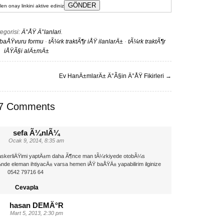
en onay linkini aktive ediniz
egorisi:
Ä°ÅŸ Ä°lanlari
.
Ÿ baÅŸvuru formu
·
tÃ¼rk traktÃ¶r iÅŸ ilanlarÄ±
·
tÃ¼rk traktÃ¶r
iÅŸÃ§i alÄ±mÄ±
Ev HanÄ±mlarÄ± Ä°Ã§in Ä°ÅŸ Fikirleri
→
7 Comments
sefa Ã¼nlÃ¼
Ocak 9, 2014, 8:35 am
skerliÄŸimi yaptÄ±m daha Ã¶nce man tÃ¼rkiyede otobÃ¼s
eleman ihtiyacÄ± varsa hemen iÅŸ baÅŸÄ± yapabilirim ilginize
0542 79716 64
Cevapla
hasan DEMÄ°R
Mart 5, 2013, 2:30 pm