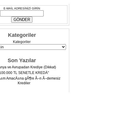
E-MAİL ADRESİNİZİ GİRİN
Kategoriler
Kategoriler
Son Yazılar
nya ve Avrupadan Krediye (Dikkat)
100.000 TL SENETLE KREDÄ°
Ä±m AmacÄ±na gÃ¶re Ã–n Ã–demesiz
Krediler