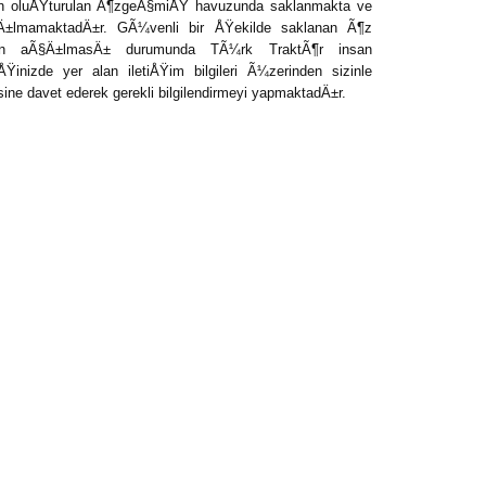
dan oluÅŸturulan Ã¶zgeÃ§miÅŸ havuzunda saklanmakta ve
ŸÄ±lmamaktadÄ±r. GÃ¼venli bir ÅŸekilde saklanan Ã¶z
Ä±n aÃ§Ä±lmasÄ± durumunda TÃ¼rk TraktÃ¶r insan
nizde yer alan iletiÅŸim bilgileri Ã¼zerinden sizinle
ne davet ederek gerekli bilgilendirmeyi yapmaktadÄ±r.