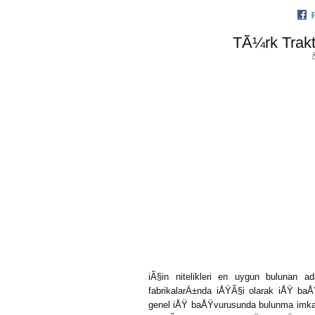
TÃ¼rk Trak
iÃ§in nitelikleri en uygun bulunan 
fabrikalarÄ±nda iÅŸÃ§i olarak iÅŸ baÅŸ
genel iÅŸ baÅŸvurusunda bulunma imka