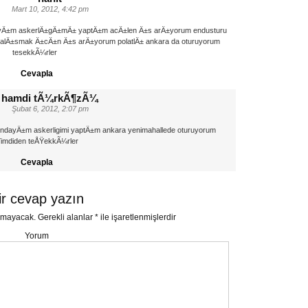
Mart 10, 2012, 4:42 pm
yÄ±m askerlÄ±gÄ±mÄ± yaptÄ±m acÄ±len Ä±s arÄ±yorum endusturu
alÄ±smak Ä±cÄ±n Ä±s arÄ±yorum polatlÄ± ankara da oturuyorum
tesekkÃ¼rler
Cevapla
hamdi tÃ¼rkÃ¶zÃ¼
Şubat 6, 2012, 2:07 pm
dayÄ±m askerligimi yaptÄ±m ankara yenimahallede oturuyorum
imdiden teÅŸekkÃ¼rler
Cevapla
ir cevap yazın
nmayacak.
Gerekli alanlar
*
ile işaretlenmişlerdir
Yorum