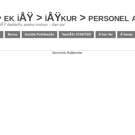
> ek iÅŸ > iÅŸkur > personel
iÅŸ ilanlarÄ± arama motoru – ilan ver
a
Bursa
Gizlilik PolitikasÄ±
YazitÃ¶r STARTER
Ä°lan Ver
Ä°lanlar
Sponsorlu Bağlantılar