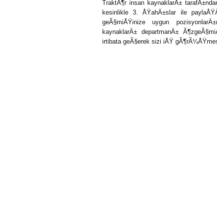
TraktÃ¶r insan kaynaklarÄ± tarafÄ±n
kesinlikle 3. ÅŸahÄ±slar ile paylaÅ
geÃ§miÅŸinize uygun pozisyonlar
kaynaklarÄ± departmanÄ± Ã¶zgeÃ§miÅŸi
irtibata geÃ§erek sizi iÅŸ gÃ¶rÃ¼ÅŸmesi