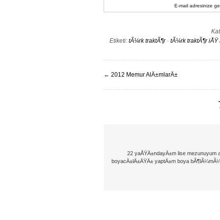
E-mail adresinize gel
Kat
Etiketi:
tÃ¼rk traktÃ¶r
·
tÃ¼rk traktÃ¶r iÅ
←
2012 Memur AlÄ±mlarÄ±
22 yaÅŸÄ±ndayÄ±m lise mezunuyum a
boyacÄ±lÄ±ÄŸÄ± yaptÄ±m boya bÃ¶lÃ¼mÃ¼nde 