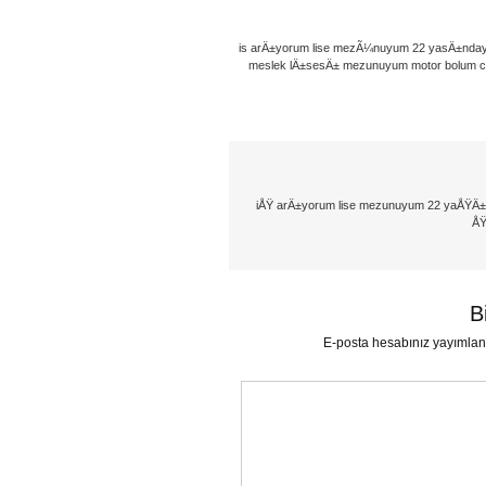
is arÄ±yorum lise mezÃ¼nuyum 22 yasÄ±nda
meslek lÄ±sesÄ± mezunuyum motor bolum c
iÅŸ arÄ±yorum lise mezunuyum 22 yaÅŸÄ±n
ÅŸ
B
E-posta hesabınız yayımla