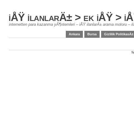
iÅŸ ilanlarÄ± > ek iÅŸ > 
internetten para kazanma yÃ¶ntemleri – iÅŸ ilanlarÄ± arama motoru – il
Ankara
Bursa
Gizlilik PolitikasÄ±
S