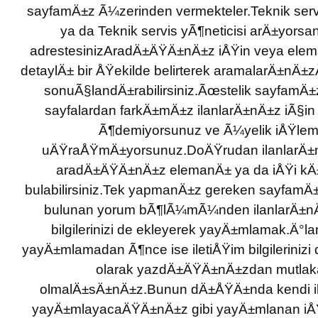
sayfamÄ±z Ã¼zerinden vermekteler.Teknik servi
ya da Teknik servis yÃ¶neticisi arÄ±yors
adrestesinizAradÄ±ÄŸÄ±nÄ±z iÅŸin veya eleman
detaylÄ± bir ÅŸekilde belirterek aramalarÄ±nÄ
sonuÃ§landÄ±rabilirsiniz.Ãœstelik sayfamÄ±
sayfalardan farkÄ±mÄ±z ilanlarÄ±nÄ±z iÃ§in
Ã¶demiyorsunuz ve Ã¼yelik iÅŸleml
uÄŸraÅŸmÄ±yorsunuz.DoÄŸrudan ilanlarÄ±
aradÄ±ÄŸÄ±nÄ±z elemanÄ± ya da iÅŸi k
bulabilirsiniz.Tek yapmanÄ±z gereken sayfamÄ
bulunan yorum bÃ¶lÃ¼mÃ¼nden ilanlarÄ±nÄ
bilgilerinizi de ekleyerek yayÄ±mlamak.Ä°
yayÄ±mlamadan Ã¶nce ise iletiÅŸim bilgilerinizi
olarak yazdÄ±ÄŸÄ±nÄ±zdan mutlak
olmalÄ±sÄ±nÄ±z.Bunun dÄ±ÅŸÄ±nda kendi i
yayÄ±mlayacaÄŸÄ±nÄ±z gibi yayÄ±mlanan iÅŸ