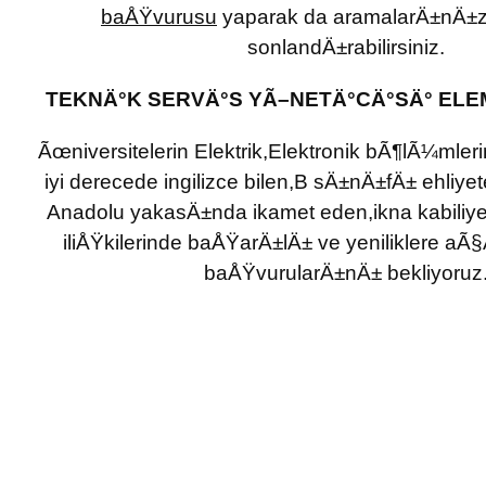
baÅŸvurusu
yaparak da aramalarÄ±nÄ±z
sonlandÄ±rabilirsiniz.
TEKNÄ°K SERVÄ°S YÃ–NETÄ°CÄ°SÄ° ELE
Ãœniversitelerin Elektrik,Elektronik bÃ¶lÃ¼ml
iyi derecede ingilizce bilen,B sÄ±nÄ±fÄ± ehliye
Anadolu yakasÄ±nda ikamet eden,ikna kabiliy
iliÅŸkilerinde baÅŸarÄ±lÄ± ve yeniliklere aÃ
baÅŸvurularÄ±nÄ± bekliyoruz