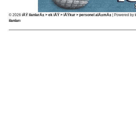
© 2026
iÅŸ ilanlarÄ± > ek iÅŸ > iÅŸkur > personel alÄ±mÄ±
| Powered by
ilanları