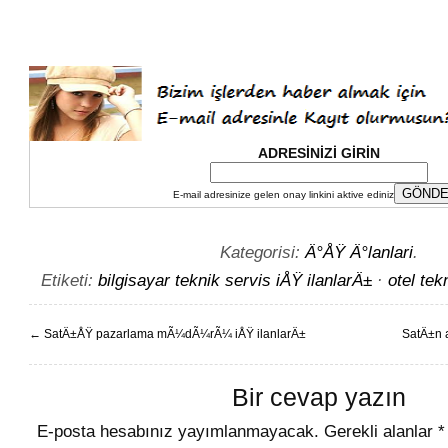
ADRESİNİZİ GİRİN
E-mail adresinize gelen onay linkini aktive ediniz
Kategorisi:
Ä°ÅŸ Ä°lanlari
.
Etiketi:
bilgisayar teknik servis iÅŸ ilanlarÄ±
·
otel tek
←
SatÄ±ÅŸ pazarlama mÃ¼dÃ¼rÃ¼ iÅŸ ilanlarÄ±
SatÄ±n 
Bir cevap yazın
E-posta hesabınız yayımlanmayacak.
Gerekli alanlar
*