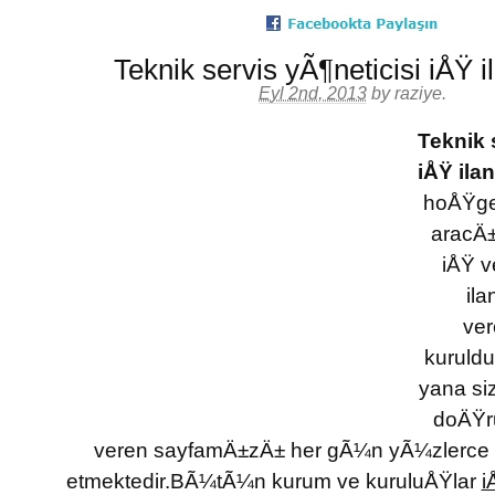
Teknik servis yÃ¶neticisi iÅŸ i
Eyl 2nd, 2013
by
raziye
.
Teknik 
iÅŸ ila
hoÅŸge
aracÄ±
iÅŸ 
il
ver
kuruld
yana siz
doÄŸr
veren sayfamÄ±zÄ± her gÃ¼n yÃ¼zlerce k
etmektedir.BÃ¼tÃ¼n kurum ve kuruluÅŸlar
i