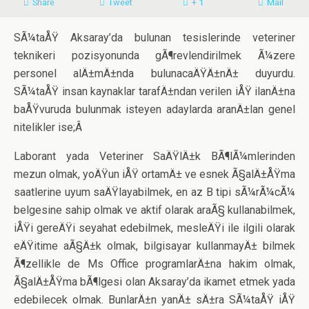
Share
Tweet
+ 1
Mail
SÃ¼taÅŸ Aksaray’da bulunan tesislerinde veteriner
teknikeri pozisyonunda gÃ¶revlendirilmek Ã¼zere
personel alÄ±mÄ±nda bulunacaÄŸÄ±nÄ± duyurdu.
SÃ¼taÅŸ insan kaynaklar tarafÄ±ndan verilen iÅŸ ilanÄ±na
baÅŸvuruda bulunmak isteyen adaylarda aranÄ±lan genel
nitelikler ise;Â
Laborant yada Veteriner SaÄŸlÄ±k BÃ¶lÃ¼mlerinden
mezun olmak, yoÄŸun iÅŸ ortamÄ± ve esnek Ã§alÄ±ÅŸma
saatlerine uyum saÄŸlayabilmek, en az B tipi sÃ¼rÃ¼cÃ¼
belgesine sahip olmak ve aktif olarak araÃ§ kullanabilmek,
iÅŸi gereÄŸi seyahat edebilmek, mesleÄŸi ile ilgili olarak
eÄŸitime aÃ§Ä±k olmak, bilgisayar kullanmayÄ± bilmek
Ã¶zellikle de Ms Office programlarÄ±na hakim olmak,
Ã§alÄ±ÅŸma bÃ¶lgesi olan Aksaray’da ikamet etmek yada
edebilecek olmak. BunlarÄ±n yanÄ± sÄ±ra SÃ¼taÅŸ iÅŸ