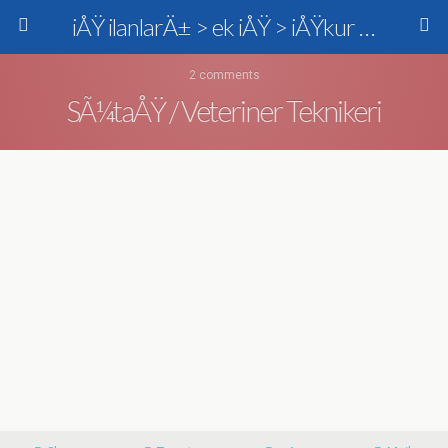
iÅŸ ilanlarÄ± > ek iÅŸ > iÅŸkur > personel alÄ±mÄ±
2 comments
SÃ¼taÅŸ / Veteriner Teknikeri