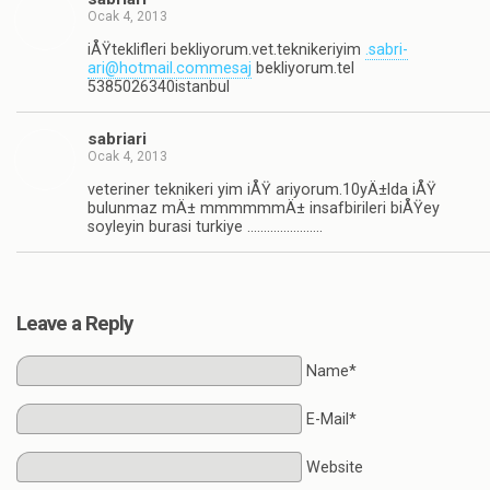
Ocak 4, 2013
iÅŸteklifleri bekliyorum.vet.teknikeriyim
.sabri-
ari@hotmail.commesaj
bekliyorum.tel
5385026340istanbul
sabriari
Ocak 4, 2013
veteriner teknikeri yim iÅŸ ariyorum.10yÄ±lda iÅŸ
bulunmaz mÄ± mmmmmmÄ± insafbirileri biÅŸey
soyleyin burasi turkiye …………………..
Leave a Reply
Name*
E-Mail*
Website