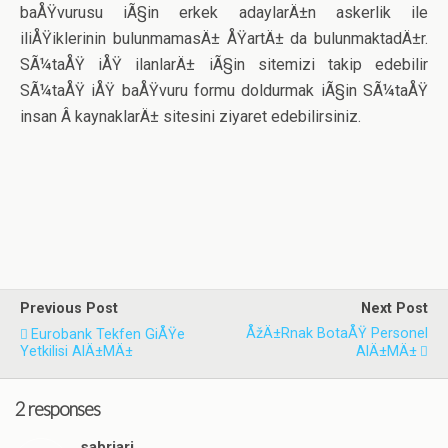
baÅŸvurusu iÃ§in erkek adaylarÄ±n askerlik ile
iliÅŸiklerinin bulunmamasÄ± ÅŸartÄ± da bulunmaktadÄ±r.
SÃ¼taÅŸ iÅŸ ilanlarÄ± iÃ§in sitemizi takip edebilir
SÃ¼taÅŸ iÅŸ baÅŸvuru formu doldurmak iÃ§in SÃ¼taÅŸ
insan Â kaynaklarÄ± sitesini ziyaret edebilirsiniz.
Previous Post
Next Post
ÅžÄ±rnak BotaÅŸ Personel
Eurobank Tekfen GiÅŸe
Yetkilisi AlÄ±mÄ±
AlÄ±mÄ±
2 responses
sabriari