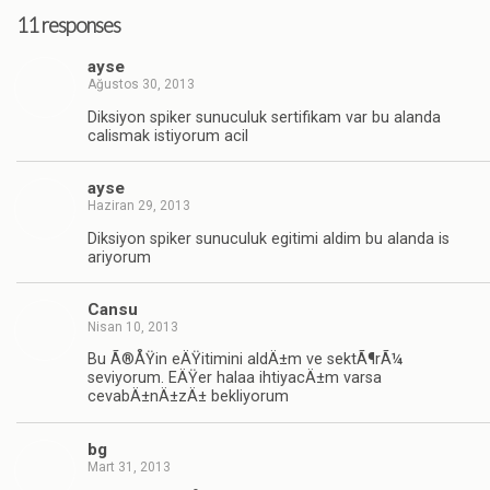
11 responses
ayse
Ağustos 30, 2013
Diksiyon spiker sunuculuk sertifikam var bu alanda
calismak istiyorum acil
ayse
Haziran 29, 2013
Diksiyon spiker sunuculuk egitimi aldim bu alanda is
ariyorum
Cansu
Nisan 10, 2013
Bu Ã®ÅŸin eÄŸitimini aldÄ±m ve sektÃ¶rÃ¼
seviyorum. EÄŸer halaa ihtiyacÄ±m varsa
cevabÄ±nÄ±zÄ± bekliyorum
bg
Mart 31, 2013