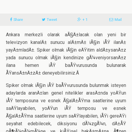
Share
Tweet
+ 1
Mail
Ankara merkezli olarak aÃ§Ä±lacak olan yeni bir
televizyon kanalÄ± sunucu alÄ±mÄ± iÃ§in iÅŸ ilanÄ±
yayÄ±mladÄ±. Spiker olmak iÃ§in eÄŸitim aldÄ±ysanÄ±z
yada sunucu olmak iÃ§in kendinize gÃ¼veniyorsanÄ±z
ilana hemen iÅŸ baÅŸvurusunda bulunarak
ÅŸansÄ±nÄ±zÄ± deneyebilirsiniz.Â
Spiker olmak iÃ§in iÅŸ baÅŸvurusunda bulunmak isteyen
adaylarda aranÄ±lan genel nitelikler arasÄ±nda yoÄŸun
iÅŸ temposuna ve esnek Ã§alÄ±ÅŸma saatlerine uyum
saÄŸlayabilen, yoÄŸun iÅŸ temposu ve esnek
Ã§alÄ±ÅŸma saatlerine uyum saÄŸlayabilen, iÅŸi gereÄŸi
seyahat edebilecek, diksiyonu dÃ¼zgÃ¼n, dÄ±ÅŸ
gÃ¶rÃ¼nÃ¼mÃ¼ne ve kiÅŸisel bakÄ±mÄ±na Ã¶zen