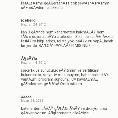
iletÄ±sÄ±me geÃ§ersenÄ±z cok sewÄ±nÄ±rÄ±mm
sÄ±mdÄ±den tesekkurler….
iceberg
Haziran 24, 2012
ilan 3 gÃ¼nde hem kariernetten kalkmÄ±ÅŸ hem
tÃ¼m duyurulduÄŸu sitelerden. Sizin de ilanÄ±nÄ±zda
iletiÅŸim bilgi, adres, tel v.b yok; baÅŸvuru yapÄ±lacak
bir yer de. BÄ°LGÄ° PAYLAÅžIR MISINIZ?
Ã§aÄŸla
Haziran 14, 2012
spikerlik ve sunuculuk eÄŸitimim ve sertifikam
bulunmakta, radyo tv mezunuyum, haber spikerliÄŸi
yaptÄ±m, program sundum… CV kaydÄ±mÄ±
gÃ¶ndermek gÃ¶rÃ¼ÅŸmek isterim.
xxxxx
Mayıs 28, 2012
kriterlerden dÄ±ÅŸ gÃ¶rÃ¼nÃ¼ÅŸ ve diksiyonuma
gÃ¼veniyorum. Ä°lgilenmeniz dileÄŸiyle…