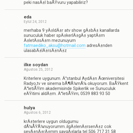
peki nasÄ±l baÅŸvuru yapabiliriz?
eda
Eylül 24, 2012
merhaba 9 yÄ±ldÄ±r atv show gÄ±bÄ± kanallarda
sunuculuk haber spÄ±kerlÄ±gÄ± yaptÄ±m
Ä±letÄ±sÄ±m mezunuyum
fatmaediko_aksu@hotmail.com
adresÄ±nden
ulasabÄ±lÄ±rsÄ±nÄ±z
ilke soydan
Ağustos 25, 2012
Kriterlere uygunum. Ä°stanbul AydÄ±n Ãœniversitesi
Radyo,tv ve sinema bÃ¶lÃ¼mÃ¼ okuyorum. BaÅŸkent
Ä°letiÅŸim akademisinde Spikerlik ve Sunuculuk
eÄŸitimi aldÄ±m. Ä°letiÅŸim; 0539 883 93 50
hulya
Ağustos 6, 2012
krÄ±terlere uygun oldugumu
dÃ¼ÅŸÃ¼nuyorumm..ilgÄ±lenÄ±rsenÄ±z cok
sevÄ±nÄ±rÄ±mm saygÄ±larla tel 506 717 31 58