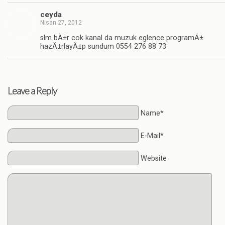
ceyda
Nisan 27, 2012
slm bÄ±r cok kanal da muzuk eglence programÄ±
hazÄ±rlayÄ±p sundum 0554 276 88 73
Leave a Reply
Name*
E-Mail*
Website