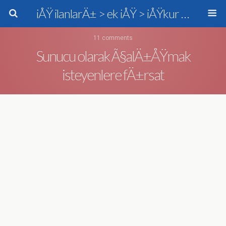
iÅŸ ilanlarÄ± > ek iÅŸ > iÅŸkur > personel alÄ±mÄ±
11 comments
Sunucu olarak Ã§alÄ±ÅŸmak
isteyenlere fÄ±rsat