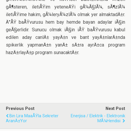
gÃ¶steren, iletiÅŸim yeteneÄŸi gÃ¼Ã§lÃ¼, sÃ¶zlÃ¼
iletiÅŸime hakim, gÃ¼leryÃ¼zlÃ¼ olmak yer almaktadÄ±r.
Ä°ÅŸ baÅŸvurusu hem bay hemde bayan adaylar iÃ§in
geÃ§erlidir. Sunucu olmak iÃ§in iÅŸ baÅŸvurusu kabul
edilen aday canlÄ± yayÄ±n ve bant yayÄ±nlarÄ±nda
spikerlik yapmanÄ±n yanÄ± sÄ±ra ayrÄ±ca program
hazÄ±rlayÄ±p program sunacaktÄ±r.
Previous Post
Next Post
Bin Lira MaaÅŸla Sekreter
Enerjisa / Elektrik - Elektronik
AranÄ±yor
MÃ¼hendisi