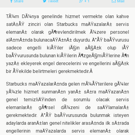
Share
Tweet
+ 1
Mail
TÃ¼m DÃ¼nya genelinde hizmet vermekte olan kahve
satÄ±ÅŸ zinciri olan Starbucks maÄŸazalarÄ± servis
elemanÄ± olarak gÃ¶revlendirilmek Ã¼zere personel
alÄ±mÄ±nda bulunacaÄŸÄ±nÄ± duyurdu. Ä°ÅŸ baÅŸvurusu
sadece engelli kiÅŸiler iÃ§in aÃ§Ä±k olup iÅŸ
baÅŸvurusunda bulunan kiÅŸilerin Ã¶zgeÃ§miÅŸlerine Ã¶n
yazÄ± ekleyerek engel derecelerini ve engellerini aÃ§Ä±k
bir ÅŸekilde belirtmeleri gerekmektedir.Â
Starbucks maÄŸazalarÄ±nda gelen mÃ¼ÅŸterilere gÃ¼ler
yÃ¼zle hizmet sunmanÄ±n yanÄ± sÄ±ra maÄŸazanÄ±n
genel temizliÄŸinden de sorumlu olacak servis
elemanlarÄ± gÃ¶rsel dÃ¼zeni de saÄŸlamalarÄ±
gerekmektedir. Ä°ÅŸ baÅŸvurusunda bulunmak isteyen
adaylarda aranÄ±lan genel nitelikler arasÄ±nda ilk sÄ±rada
engellerinin maÄŸazalarda servis elemanÄ± olarak