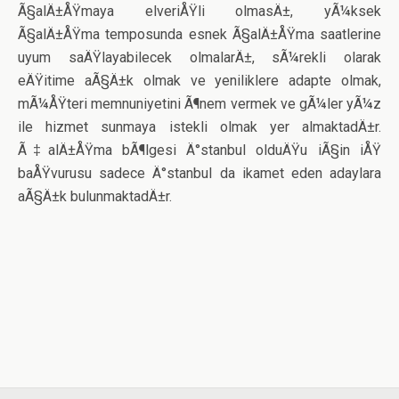
Ã§alÄ±ÅŸmaya elveriÅŸli olmasÄ±, yÃ¼ksek
Ã§alÄ±ÅŸma temposunda esnek Ã§alÄ±ÅŸma saatlerine
uyum saÄŸlayabilecek olmalarÄ±, sÃ¼rekli olarak
eÄŸitime aÃ§Ä±k olmak ve yeniliklere adapte olmak,
mÃ¼ÅŸteri memnuniyetini Ã¶nem vermek ve gÃ¼ler yÃ¼z
ile hizmet sunmaya istekli olmak yer almaktadÄ±r.
Ã‡alÄ±ÅŸma bÃ¶lgesi Ä°stanbul olduÄŸu iÃ§in iÅŸ
baÅŸvurusu sadece Ä°stanbul da ikamet eden adaylara
aÃ§Ä±k bulunmaktadÄ±r.