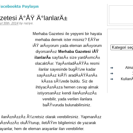
etesi Ä°ÅŸ Ä°lanlarÄ±
yl 30th, 2014
by
raziye
.
Merhaba Gazetesi ile yepyeni bir hayata
merhaba demek ister misiniz? EÄŸer
iÅŸ arÄ±yorum yada eleman arÄ±yorum
diyorsanÄ±z
Merhaba Gazetesi iÅŸ
ilanlarÄ±
sayfasÄ± size yardÄ±mcÄ±
olacaktÄ±r. YayÄ±nladÄ±ÄŸÄ± resmi
Alma
ilanlar sayesinde bugÃ¼ne kadar
sayÄ±sÄ±z kiÅŸi aradÄ±ÄŸÄ±nÄ±
Kullan
kÄ±sa sÃ¼rede buldu. Siz de
ihtiyacÄ±nÄ±za hemen cevap almak
istiyorsanÄ±z kendi ilanÄ±nÄ±zÄ±
verebilir, yada verilen ilanlara
baÅŸvuruda bulunabilirsiniz.
lanÄ±nÄ±zÄ± Ã¼cretsiz olarak verebilirsiniz. YapmanÄ±z
nÄ±zÄ± oluÅŸturup, iletiÅŸim bilgilerinizi de yazarak
nlar, hem de eleman arayanlar ilan verebilirler.