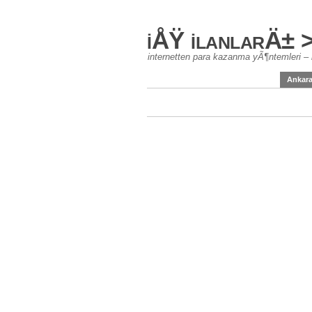
iÅŸ ilanlarÄ± 
internetten para kazanma yÃ¶ntemleri – 
Ankar