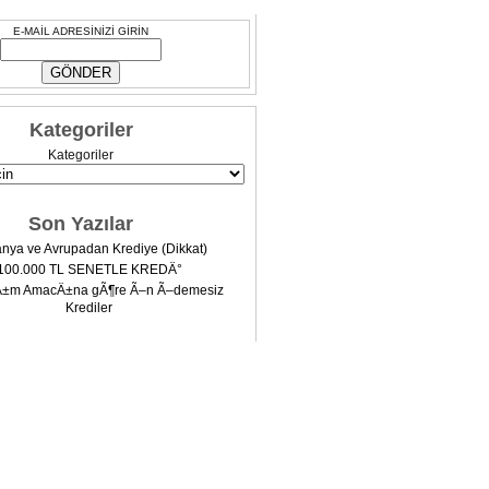
E-MAİL ADRESİNİZİ GİRİN
Kategoriler
Kategoriler
Son Yazılar
nya ve Avrupadan Krediye (Dikkat)
100.000 TL SENETLE KREDÄ°
Ä±m AmacÄ±na gÃ¶re Ã–n Ã–demesiz
Krediler