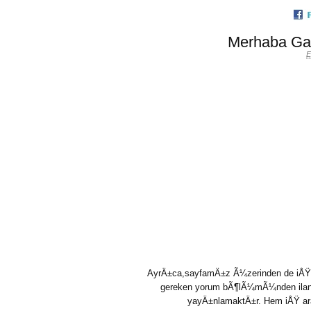
Merhaba Gaz
E
AyrÄ±ca,sayfamÄ±z Ã¼zerinden de iÅŸ i
gereken yorum bÃ¶lÃ¼mÃ¼nden ilanÄ±
yayÄ±nlamaktÄ±r. Hem iÅŸ araya