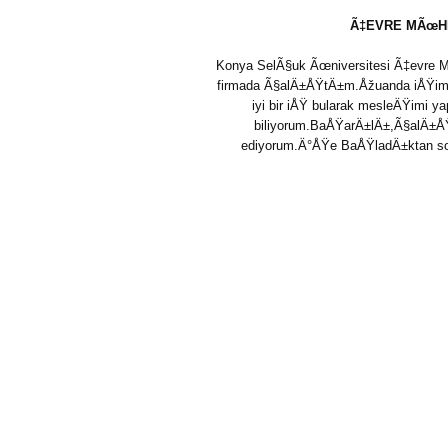
Ã‡EVRE MÃœHE
Konya SelÃ§uk Ãœniversitesi Ã‡evre 
firmada Ã§alÄ±ÅŸtÄ±m.Åžuanda iÅŸiml
iyi bir iÅŸ bularak mesleÄŸimi y
biliyorum.BaÅŸarÄ±lÄ±,Ã§alÄ±ÅŸk
ediyorum.Ä°ÅŸe BaÅŸladÄ±ktan son