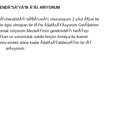
NDÄ°SÄ°YÄ°M Ä°Åž ARIYORUM
MÃ¼hendisliÄŸi bÃ¶lÃ¼mÃ¼ mezunuyum.2 yÄ±l Ã¶zel bir
e ilgisi olmayan bir iÅŸte Ã§alÄ±ÅŸÄ±yorum.GerÃ§ekten
apmak istiyorum.MesleÄŸimin gerektirdiÄŸi herÅŸeyi
an ve sorumluluk sahibi biriyim.Antalya’da ikamet
ra emekli olana kadar Ã§alÄ±ÅŸabileceÄŸim bir iÅŸ
arÄ±yorum.