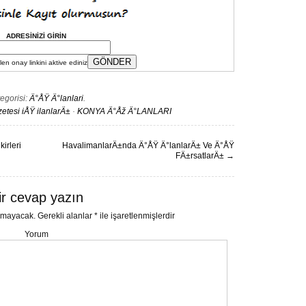
ADRESİNİZİ GİRİN
en onay linkini aktive ediniz
egorisi:
Ä°ÅŸ Ä°lanlari
.
tesi iÅŸ ilanlarÄ±
·
KONYA Ä°Åž Ä°LANLARI
irleri
HavalimanlarÄ±nda Ä°ÅŸ Ä°lanlarÄ± Ve Ä°ÅŸ
FÄ±rsatlarÄ±
→
ir cevap yazın
nmayacak.
Gerekli alanlar
*
ile işaretlenmişlerdir
Yorum