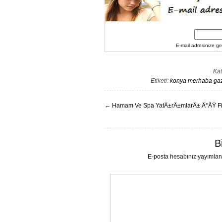
E-mail adresinize gel
Kat
Etiketi:
konya merhaba gaze
←
Hamam Ve Spa YatÄ±rÄ±mlarÄ± Ä°ÅŸ Fik
B
E-posta hesabınız yayımla