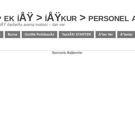
> ek iÅŸ > iÅŸkur > personel
iÅŸ ilanlarÄ± arama motoru – ilan ver
a
Bursa
Gizlilik PolitikasÄ±
YazitÃ¶r STARTER
Ä°lan Ver
Ä°lanlar
Sponsorlu Bağlantılar