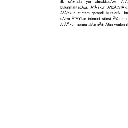
ilk sÄ±rada yer almaktadÄ±r. Ä°Å
bulunmaktadÄ±r. Ä°ÅŸkur Ã¶zÃ¼rlÃ¼
Ä°ÅŸkur istihtam garantili kurslarÄ± 
sÄ±ra Ä°ÅŸkur internet sitesi Ã¼zeri
Ä°ÅŸkur memur alÄ±mÄ± iÃ§in verilen ilan