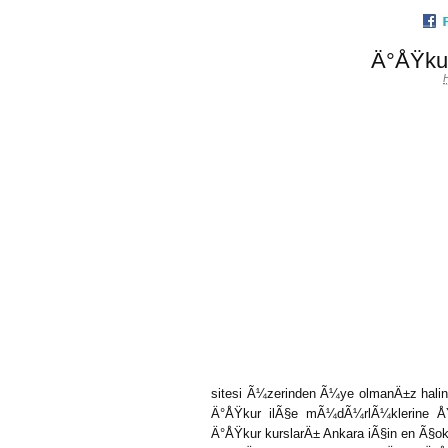
Ä°ÅŸkur
sitesi Ã¼zerinden Ã¼ye olmanÄ±z halind
Ä°ÅŸkur ilÃ§e mÃ¼dÃ¼rlÃ¼klerine ÅŸa
Ä°ÅŸkur kurslarÄ± Ankara iÃ§in en Ã§ok