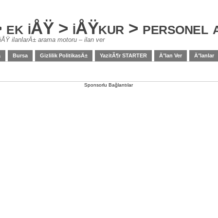
> ek iÅŸ > iÅŸkur > personel
iÅŸ ilanlarÄ± arama motoru – ilan ver
a
Bursa
Gizlilik PolitikasÄ±
YazitÃ¶r STARTER
Ä°lan Ver
Ä°lanlar
Sponsorlu Bağlantılar