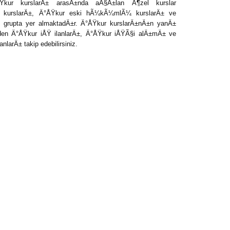
Ÿkur kurslarÄ± arasÄ±nda aÃ§Ä±lan Ã¶zel kurslar
 kurslarÄ±, Ä°ÅŸkur eski hÃ¼kÃ¼mlÃ¼ kurslarÄ± ve
bu grupta yer almaktadÄ±r. Ä°ÅŸkur kurslarÄ±nÄ±n yanÄ±
nden Ä°ÅŸkur iÅŸ ilanlarÄ±, Ä°ÅŸkur iÅŸÃ§i alÄ±mÄ± ve
larÄ± takip edebilirsiniz.