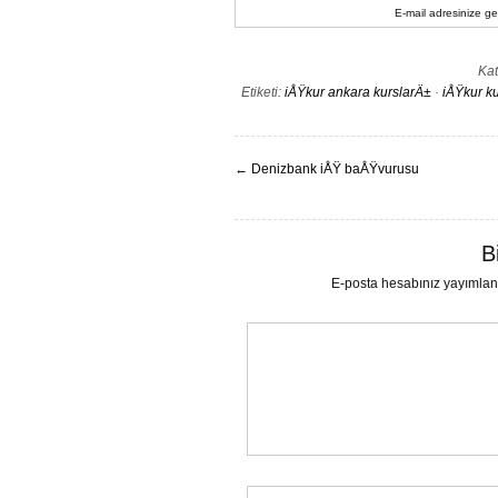
E-mail adresinize gel
Kat
Etiketi:
iÅŸkur ankara kurslarÄ±
·
iÅŸkur k
←
Denizbank iÅŸ baÅŸvurusu
B
E-posta hesabınız yayımla