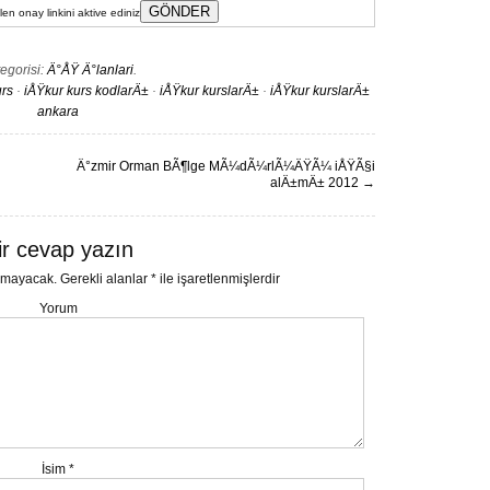
en onay linkini aktive ediniz
egorisi:
Ä°ÅŸ Ä°lanlari
.
urs
·
iÅŸkur kurs kodlarÄ±
·
iÅŸkur kurslarÄ±
·
iÅŸkur kurslarÄ±
ankara
Ä°zmir Orman BÃ¶lge MÃ¼dÃ¼rlÃ¼ÄŸÃ¼ iÅŸÃ§i
alÄ±mÄ± 2012
→
ir cevap yazın
nmayacak.
Gerekli alanlar
*
ile işaretlenmişlerdir
Yorum
İsim
*