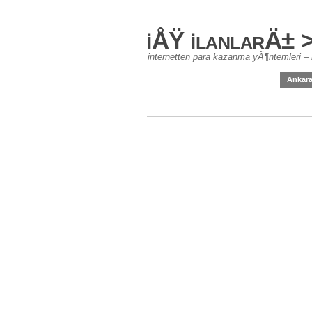
iÅŸ ilanlarÄ± 
internetten para kazanma yÃ¶ntemleri – 
Ankar