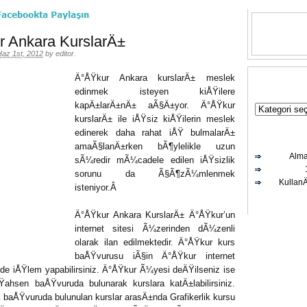
 Ankara KurslarÄ±
Haz 1st, 2012
by
editor
.
Ä°ÅŸkur Ankara kurslarÄ± meslek
edinmek isteyen kiÅŸilere
kapÄ±larÄ±nÄ± aÃ§Ä±yor. Ä°ÅŸkur
kurslarÄ± ile iÅŸsiz kiÅŸilerin meslek
edinerek daha rahat iÅŸ bulmalarÄ±
amaÃ§lanÄ±rken bÃ¶ylelikle uzun
Alma
sÃ¼redir mÃ¼cadele edilen iÅŸsizlik
sorunu da Ã§Ã¶zÃ¼mlenmek
Kullan
isteniyor.Â
Ä°ÅŸkur Ankara KurslarÄ± Ä°ÅŸkur’un
internet sitesi Ã¼zerinden dÃ¼zenli
olarak ilan edilmektedir. Ä°ÅŸkur kurs
baÅŸvurusu iÃ§in Ä°ÅŸkur internet
e iÅŸlem yapabilirsiniz. Ä°ÅŸkur Ã¼yesi deÄŸilseniz ise
hsen baÅŸvuruda bulunarak kurslara katÄ±labilirsiniz.
 baÅŸvuruda bulunulan kurslar arasÄ±nda Grafikerlik kursu