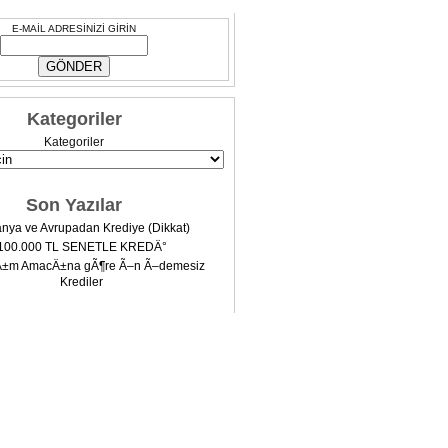
E-MAİL ADRESİNİZİ GİRİN
Kategoriler
Kategoriler
Son Yazılar
nya ve Avrupadan Krediye (Dikkat)
100.000 TL SENETLE KREDÄ°
Ä±m AmacÄ±na gÃ¶re Ã–n Ã–demesiz
Krediler