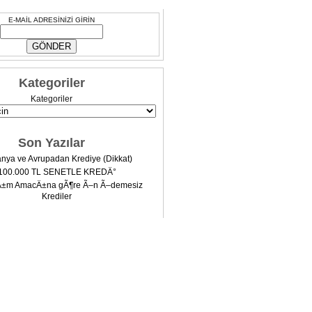
E-MAİL ADRESİNİZİ GİRİN
Kategoriler
Kategoriler
Son Yazılar
nya ve Avrupadan Krediye (Dikkat)
100.000 TL SENETLE KREDÄ°
Ä±m AmacÄ±na gÃ¶re Ã–n Ã–demesiz
Krediler