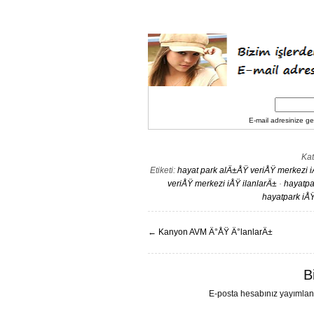
E-mail adresinize gel
Kat
Etiketi:
hayat park alÄ±ÅŸ veriÅŸ merkezi i
veriÅŸ merkezi iÅŸ ilanlarÄ±
·
hayatpa
hayatpark iÅ
←
Kanyon AVM Ä°ÅŸ Ä°lanlarÄ±
B
E-posta hesabınız yayımla