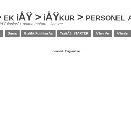
> ek iÅŸ > iÅŸkur > personel
iÅŸ ilanlarÄ± arama motoru – ilan ver
a
Bursa
Gizlilik PolitikasÄ±
YazitÃ¶r STARTER
Ä°lan Ver
Ä°lanlar
Sponsorlu Bağlantılar