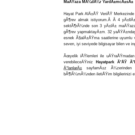
MaÄŸaza MÃ¼dÃ¼r YardÄ±mcÄ±sÄ±
Hayat Park AlÄ±ÅŸ VeriÅŸ Merkezind
gÃ¶rev almak istiyorum.Â Â 4 yÄ±ll
sektÃ¶rÃ¼nde son 3 yÄ±lÄ± maÄŸaz
gÃ¶rev yapmaktayÄ±m. 32 yaÅŸÄ±ndayÄ±
esnek Ã§alÄ±ÅŸma saatlerine uyumlu 
seven, iyi seviyede bilgisayar bilen ve in
Ãœyelik iÅŸlemleri ile uÄŸraÅŸmada
verebileceÄŸiniz
Hayatpark Ä°ÅŸ Ä°
Ä°lanlarÄ±
sayfamÄ±z Ã¼zerinden 
bÃ¶lÃ¼mÃ¼nden iletiÅŸim bilgilerinizi ekle