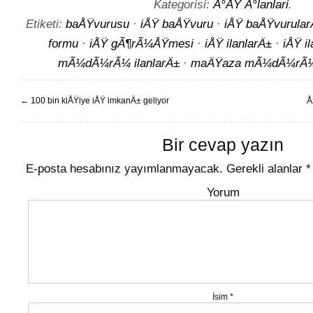
Kategorisi:
Ä°ÅŸ Ä°lanlari
.
Etiketi:
baÅŸvurusu
·
iÅŸ baÅŸvuru
·
iÅŸ baÅŸvurular
formu
·
iÅŸ gÃ¶rÃ¼ÅŸmesi
·
iÅŸ ilanlarÄ±
·
iÅŸ i
mÃ¼dÃ¼rÃ¼ ilanlarÄ±
·
maÄŸaza mÃ¼dÃ¼rÃ¼ i
←
100 bin kiÅŸiye iÅŸ imkanÄ± geliyor
Å
Bir cevap yazın
E-posta hesabınız yayımlanmayacak.
Gerekli alanlar
*
Yorum
İsim
*