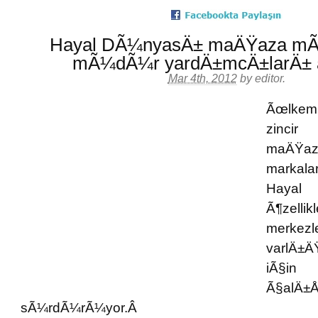
Hayal DÃ¼nyasÄ± maÄŸaza m
mÃ¼dÃ¼r yardÄ±mcÄ±larÄ± 
Mar 4th, 2012
by
editor
.
Ãœlkem
zinc
maÄŸaz
markala
Haya
Ã¶zellik
merk
varlÄ±Ä
iÃ§in
Ã§alÄ±
sÃ¼rdÃ¼rÃ¼yor.Â