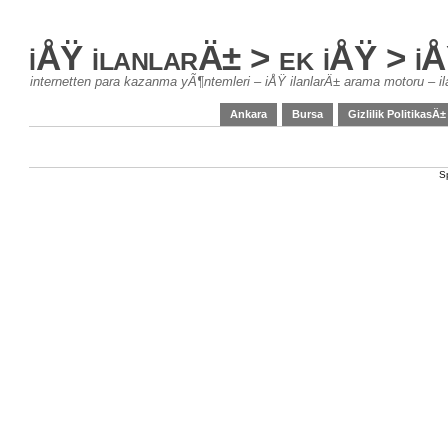
iÅŸ ilanlarÄ± > ek iÅŸ > 
internetten para kazanma yÃ¶ntemleri – iÅŸ ilanlarÄ± arama motoru – il
Ankara
Bursa
Gizlilik PolitikasÄ±
S