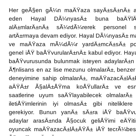
Her geÃ§en gÃ¼n maÄŸaza sayÄ±sÄ±nÄ± a
eden Hayal DÃ¼nyasÄ± buna baÄŸlÄ
alÄ±mlarÄ±nÄ± sÃ¼rdÃ¼rerek personel 
artÄ±rmaya devam ediyor. Hayal DÃ¼nyasÄ±
ve maÄŸaza mÃ¼dÃ¼r yardÄ±mcÄ±sÄ± pozi
genel iÅŸ baÅŸvurularÄ±nÄ± kabul ediyor. Ha
baÅŸvurusunda bulunmak isteyen adaylarÄ±n t
Ã¶nlisans en az lise mezunu olmalarÄ±, benzer
deneyimine sahip olmalarÄ±, maÄŸazacÄ±lÄ
aÄŸÄ±r Ã§alÄ±ÅŸma koÅŸullarÄ± ve es
saatlerine uyum saÄŸlayabilecek olmalarÄ±
iletiÅŸimlerinin iyi olmasÄ± gibi nitelikler
gerekiyor. Bunun yanÄ± sÄ±ra iÅŸ baÅŸvu
adaylar arasÄ±nda Ã§ocuk geliÅŸimi eÄŸit
oyuncak maÄŸazacÄ±lÄ±ÄŸÄ± iÅŸ tecrÃ¼besin