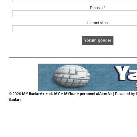
E-posta
*
İnternet sitesi
© 2026
iÅŸ ilanlarÄ± > ek iÅŸ > iÅŸkur > personel alÄ±mÄ±
| Powered by
ilanları