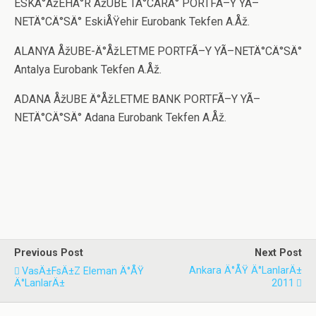
ESKÄ°ÅžEHÄ°R ÅžUBE TÄ°CARÄ° PORTFÃ–Y YÃ–
NETÄ°CÄ°SÄ° EskiÅŸehir Eurobank Tekfen A.Åž.
ALANYA ÅžUBE-Ä°ÅžLETME PORTFÃ–Y YÃ–NETÄ°CÄ°SÄ°
Antalya Eurobank Tekfen A.Åž.
ADANA ÅžUBE Ä°ÅžLETME BANK PORTFÃ–Y YÃ–
NETÄ°CÄ°SÄ° Adana Eurobank Tekfen A.Åž.
Previous Post
Next Post
Ankara Ä°ÅŸ Ä°lanlarÄ±
VasÄ±fsÄ±z Eleman Ä°ÅŸ
Ä°lanlarÄ±
2011