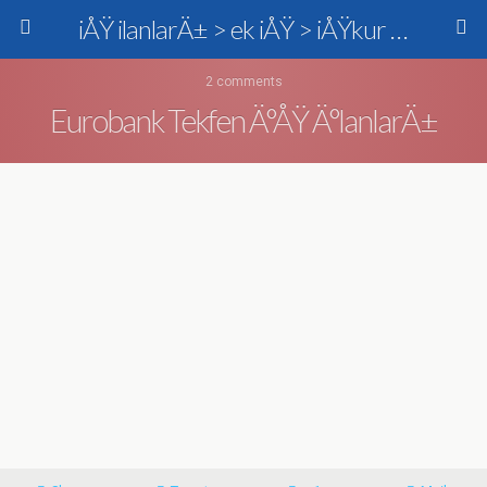
iÅŸ ilanlarÄ± > ek iÅŸ > iÅŸkur > personel alÄ±mÄ±
2 comments
Eurobank Tekfen Ä°ÅŸ Ä°lanlarÄ±