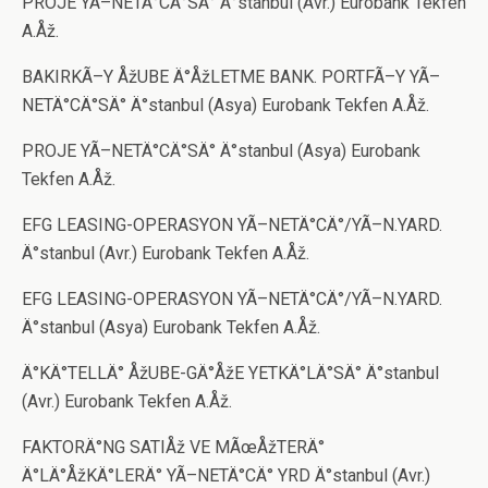
PROJE YÃ–NETÄ°CÄ°SÄ° Ä°stanbul (Avr.) Eurobank Tekfen
A.Åž.
BAKIRKÃ–Y ÅžUBE Ä°ÅžLETME BANK. PORTFÃ–Y YÃ–
NETÄ°CÄ°SÄ° Ä°stanbul (Asya) Eurobank Tekfen A.Åž.
PROJE YÃ–NETÄ°CÄ°SÄ° Ä°stanbul (Asya) Eurobank
Tekfen A.Åž.
EFG LEASING-OPERASYON YÃ–NETÄ°CÄ°/YÃ–N.YARD.
Ä°stanbul (Avr.) Eurobank Tekfen A.Åž.
EFG LEASING-OPERASYON YÃ–NETÄ°CÄ°/YÃ–N.YARD.
Ä°stanbul (Asya) Eurobank Tekfen A.Åž.
Ä°KÄ°TELLÄ° ÅžUBE-GÄ°ÅžE YETKÄ°LÄ°SÄ° Ä°stanbul
(Avr.) Eurobank Tekfen A.Åž.
FAKTORÄ°NG SATIÅž VE MÃœÅžTERÄ°
Ä°LÄ°ÅžKÄ°LERÄ° YÃ–NETÄ°CÄ° YRD Ä°stanbul (Avr.)