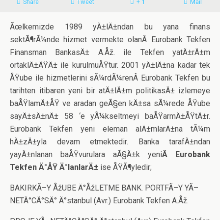
Share
Tweet
+ 1
Mail
Ãœlkemizde 1989 yÄ±lÄ±ndan bu yana finans
sektÃ¶rÃ¼nde hizmet vermekte olanÂ Eurobank Tekfen
Finansman BankasÄ± A.Åž. ile Tekfen yatÄ±rÄ±m
ortaklÄ±ÄŸÄ± ile kurulmuÅŸtur. 2001 yÄ±lÄ±na kadar tek
ÅŸube ile hizmetlerini sÃ¼rdÃ¼renÂ Eurobank Tekfen bu
tarihten itibaren yeni bir atÄ±lÄ±m politikasÄ± izlemeye
baÅŸlamÄ±ÅŸ ve aradan geÃ§en kÄ±sa sÃ¼rede ÅŸube
sayÄ±sÄ±nÄ± 58 ‘e yÃ¼kseltmeyi baÅŸarmÄ±ÅŸtÄ±r.
Eurobank Tekfen yeni eleman alÄ±mlarÄ±na tÃ¼m
hÄ±zÄ±yla devam etmektedir. Banka tarafÄ±ndan
yayÄ±nlanan baÅŸvurulara aÃ§Ä±k yeni
Â Eurobank
Tekfen Ä°ÅŸ Ä°lanlarÄ±
ise ÅŸÃ¶yledir;
BAKIRKÃ–Y ÅžUBE Ä°ÅžLETME BANK. PORTFÃ–Y YÃ–
NETÄ°CÄ°SÄ° Ä°stanbul (Avr.) Eurobank Tekfen A.Åž.