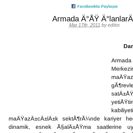
Armada Ä°ÅŸ Ä°lanlar
Mar 17th, 2011
by
editor
.
Da
Armada
Merke
maÄŸaz
gÃ¶revl
satÄ±
yetiÅŸ
kabili
maÄŸazÄ±cÄ±lÄ±k sektÃ¶rÃ¼nde kariyer hed
dinamik, esnek Ã§alÄ±ÅŸma saatlerine uy