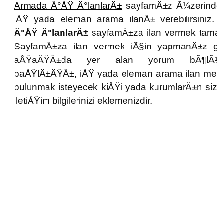
Armada Ä°ÅŸ Ä°lanlarÄ±
sayfamÄ±z Ã¼zerind
iÅŸ yada eleman arama ilanÄ± verebilirsini
Ä°ÅŸ Ä°lanlarÄ±
sayfamÄ±za ilan vermek tama
SayfamÄ±za ilan vermek iÃ§in yapmanÄ±z 
aÅŸaÄŸÄ±da yer alan yorum bÃ¶lÃ
baÅŸlÄ±ÄŸÄ±, iÅŸ yada eleman arama ilan me
bulunmak isteyecek kiÅŸi yada kurumlarÄ±n si
iletiÅŸim bilgilerinizi eklemenizdir.