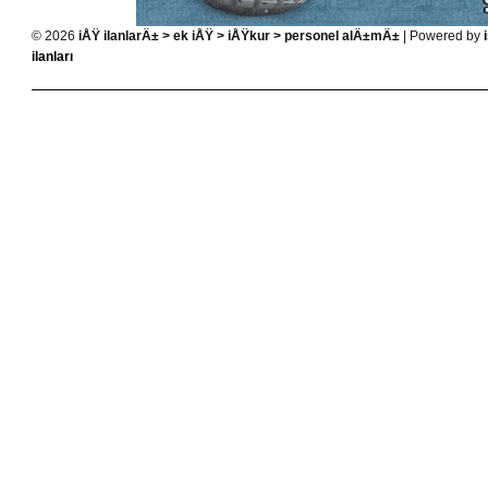
© 2026
iÅŸ ilanlarÄ± > ek iÅŸ > iÅŸkur > personel alÄ±mÄ±
| Powered by
ilanları