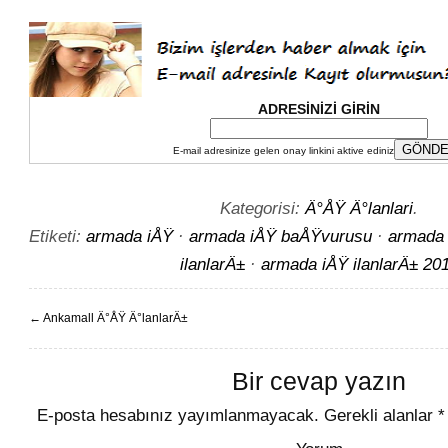
ADRESİNİZİ GİRİN
E-mail adresinize gelen onay linkini aktive ediniz
Kategorisi:
Ä°ÅŸ Ä°lanlari
.
Etiketi:
armada iÅŸ
·
armada iÅŸ baÅŸvurusu
·
armada 
ilanlarÄ±
·
armada iÅŸ ilanlarÄ± 20
←
Ankamall Ä°ÅŸ Ä°lanlarÄ±
Bir cevap yazın
E-posta hesabınız yayımlanmayacak.
Gerekli alanlar
*