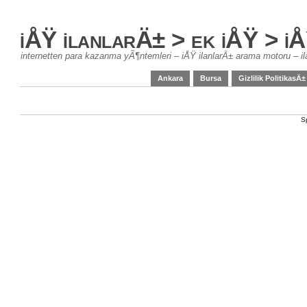
iÅŸ ilanlarÄ± > ek iÅŸ > 
internetten para kazanma yÃ¶ntemleri – iÅŸ ilanlarÄ± arama motoru – il
Ankara
Bursa
Gizlilik PolitikasÄ±
S