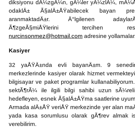
diksiyonu dÃ¼zgÃ¼n, gÃ¼ler yÃ¼zlÃ¼, mÃ¼ÅŸ
odaklÄ± Ã§alÄ±ÅŸabilecek bayan pre
aranmaktadÄ±r. Ä°lgilenen adayla
Ã¶zgeÃ§miÅŸlerini tercihen re
nurcinsonmez@hotmail.com
adresine yollamalarÄ
Kasiyer
32 yaÅŸÄ±nda evli bayanÄ±m. 9 senedi
merkezlerinde kasiyer olarak hizmet vermekteyi
bilgisayar ve paket programlar kullanabiliyor
sektÃ¶rÃ¼ ile ilgili bilgi sahibi uzun sÃ¼r
hedefleyen, esnek Ã§alÄ±ÅŸma saatlerine uyumlu
Armada alÄ±ÅŸ veriÅŸ merkezinde yer alan maÄ
yada kasa sorumlusu olarak gÃ¶rev almak is
verebilirim.