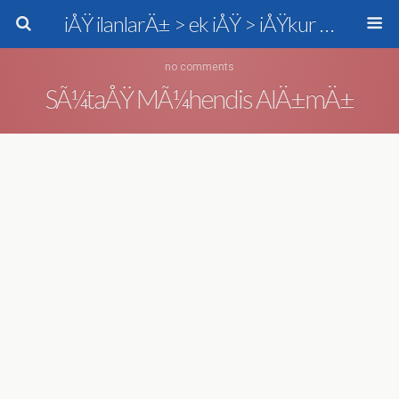
iÅŸ ilanlarÄ± > ek iÅŸ > iÅŸkur > personel alÄ±mÄ±
no comments
SÃ¼taÅŸ MÃ¼hendis AlÄ±mÄ±