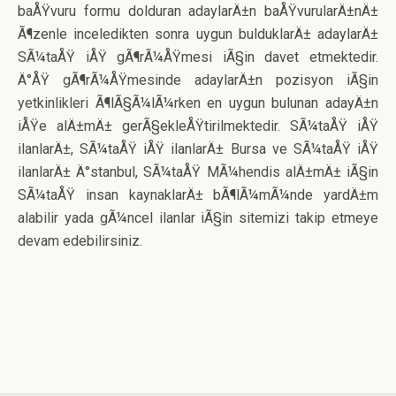
baÅŸvuru formu dolduran adaylarÄ±n baÅŸvurularÄ±nÄ±
Ã¶zenle inceledikten sonra uygun bulduklarÄ± adaylarÄ±
SÃ¼taÅŸ iÅŸ gÃ¶rÃ¼ÅŸmesi iÃ§in davet etmektedir.
Ä°ÅŸ gÃ¶rÃ¼ÅŸmesinde adaylarÄ±n pozisyon iÃ§in
yetkinlikleri Ã¶lÃ§Ã¼lÃ¼rken en uygun bulunan adayÄ±n
iÅŸe alÄ±mÄ± gerÃ§ekleÅŸtirilmektedir. SÃ¼taÅŸ iÅŸ
ilanlarÄ±, SÃ¼taÅŸ iÅŸ ilanlarÄ± Bursa ve SÃ¼taÅŸ iÅŸ
ilanlarÄ± Ä°stanbul, SÃ¼taÅŸ MÃ¼hendis alÄ±mÄ± iÃ§in
SÃ¼taÅŸ insan kaynaklarÄ± bÃ¶lÃ¼mÃ¼nde yardÄ±m
alabilir yada gÃ¼ncel ilanlar iÃ§in sitemizi takip etmeye
devam edebilirsiniz.