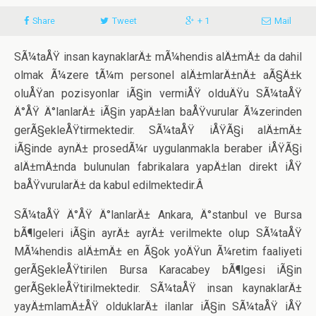
Share
Tweet
+ 1
Mail
SÃ¼taÅŸ insan kaynaklarÄ± mÃ¼hendis alÄ±mÄ± da dahil
olmak Ã¼zere tÃ¼m personel alÄ±mlarÄ±nÄ± aÃ§Ä±k
oluÅŸan pozisyonlar iÃ§in vermiÅŸ olduÄŸu SÃ¼taÅŸ
Ä°ÅŸ Ä°lanlarÄ± iÃ§in yapÄ±lan baÅŸvurular Ã¼zerinden
gerÃ§ekleÅŸtirmektedir. SÃ¼taÅŸ iÅŸÃ§i alÄ±mÄ±
iÃ§inde aynÄ± prosedÃ¼r uygulanmakla beraber iÅŸÃ§i
alÄ±mÄ±nda bulunulan fabrikalara yapÄ±lan direkt iÅŸ
baÅŸvurularÄ± da kabul edilmektedir.Â
SÃ¼taÅŸ Ä°ÅŸ Ä°lanlarÄ± Ankara, Ä°stanbul ve Bursa
bÃ¶lgeleri iÃ§in ayrÄ± ayrÄ± verilmekte olup SÃ¼taÅŸ
MÃ¼hendis alÄ±mÄ± en Ã§ok yoÄŸun Ã¼retim faaliyeti
gerÃ§ekleÅŸtirilen Bursa Karacabey bÃ¶lgesi iÃ§in
gerÃ§ekleÅŸtirilmektedir. SÃ¼taÅŸ insan kaynaklarÄ±
yayÄ±mlamÄ±ÅŸ olduklarÄ± ilanlar iÃ§in SÃ¼taÅŸ iÅŸ