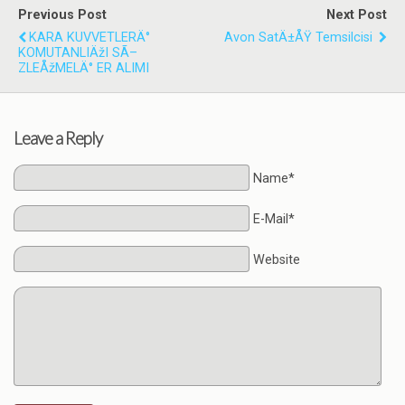
Previous Post
Next Post
KARA KUVVETLERÄ°
Avon SatÄ±ÅŸ Temsilcisi
KOMUTANLIÄžI SÃ–
ZLEÅžMELÄ° ER ALIMI
Leave a Reply
Name*
E-Mail*
Website