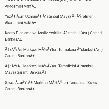
Akademisi VakfÄ±
YazÄ±lÄ±m UzmanÄ± Ä°stanbul (Asya) Ã–ÄŸretmen
Akademisi VakfÄ±
Kadro Planlama ve Analiz Yetkilisi Ä°stanbul (Avr.) Garanti
BankasÄ±
Ã‡aÄŸrÄ± Merkezi MÃ¼ÅŸteri Temsilcisi Ä°stanbul (Avr.)
Garanti BankasÄ±
Ã‡aÄŸrÄ± Merkezi MÃ¼ÅŸteri Temsilcisi Ä°stanbul
(Asya) Garanti BankasÄ±
Sivas Ã‡aÄŸrÄ± Merkezi MÃ¼ÅŸteri Temsilcisi Sivas
Garanti BankasÄ±