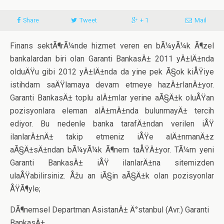
Share
Tweet
+ 1
Mail
Finans sektÃ¶rÃ¼nde hizmet veren en bÃ¼yÃ¼k Ã¶zel
bankalardan biri olan Garanti BankasÄ± 2011 yÄ±lÄ±nda
olduÄŸu gibi 2012 yÄ±lÄ±nda da yine pek Ã§ok kiÅŸiye
istihdam saÄŸlamaya devam etmeye hazÄ±rlanÄ±yor.
Garanti BankasÄ± toplu alÄ±mlar yerine aÃ§Ä±k oluÅŸan
pozisyonlara eleman alÄ±mÄ±nda bulunmayÄ± tercih
ediyor. Bu nedenle banka tarafÄ±ndan verilen iÅŸ
ilanlarÄ±nÄ± takip etmeniz iÅŸe alÄ±nmanÄ±z
aÃ§Ä±sÄ±ndan bÃ¼yÃ¼k Ã¶nem taÅŸÄ±yor. TÃ¼m yeni
Garanti BankasÄ± iÅŸ ilanlarÄ±na sitemizden
ulaÅŸabilirsiniz. Åžu an iÃ§in aÃ§Ä±k olan pozisyonlar
ÅŸÃ¶yle;
DÃ¶nemsel Departman AsistanÄ± Ä°stanbul (Avr.) Garanti
BankasÄ±