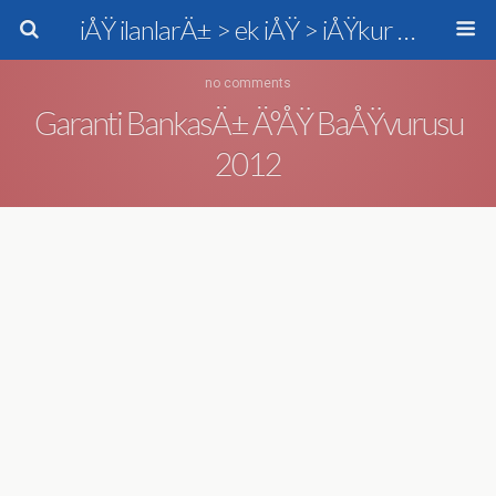
iÅŸ ilanlarÄ± > ek iÅŸ > iÅŸkur > personel alÄ±mÄ±
no comments
Garanti BankasÄ± Ä°ÅŸ BaÅŸvurusu
2012