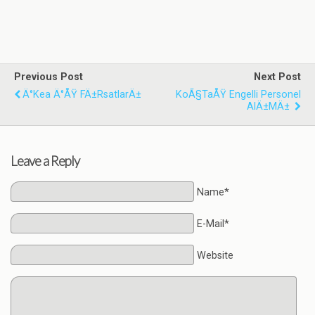
Previous Post
Next Post
Ä°kea Ä°ÅŸ FÄ±rsatlarÄ±
KoÃ§taÅŸ Engelli Personel
AlÄ±mÄ±
Leave a Reply
Name*
E-Mail*
Website