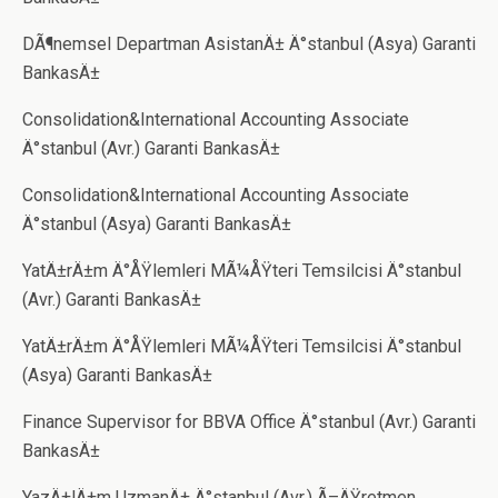
DÃ¶nemsel Departman AsistanÄ± Ä°stanbul (Asya) Garanti
BankasÄ±
Consolidation&International Accounting Associate
Ä°stanbul (Avr.) Garanti BankasÄ±
Consolidation&International Accounting Associate
Ä°stanbul (Asya) Garanti BankasÄ±
YatÄ±rÄ±m Ä°ÅŸlemleri MÃ¼ÅŸteri Temsilcisi Ä°stanbul
(Avr.) Garanti BankasÄ±
YatÄ±rÄ±m Ä°ÅŸlemleri MÃ¼ÅŸteri Temsilcisi Ä°stanbul
(Asya) Garanti BankasÄ±
Finance Supervisor for BBVA Office Ä°stanbul (Avr.) Garanti
BankasÄ±
YazÄ±lÄ±m UzmanÄ± Ä°stanbul (Avr.) Ã–ÄŸretmen