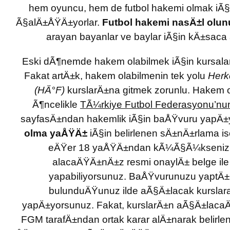
hem oyuncu, hem de futbol hakemi olmak iÃ§
Ã§alÄ±ÅŸÄ±yorlar.
Futbol hakemi nasÄ±l olun
arayan bayanlar ve baylar iÃ§in kÄ±saca
Eski dÃ¶nemde hakem olabilmek iÃ§in kursala
Fakat artÄ±k, hakem olabilmenin tek yolu
Herk
(HÄ°F)
kurslarÄ±na gitmek zorunlu. Hakem o
Ã¶ncelikle
TÃ¼rkiye Futbol Federasyonu’nu
sayfasÄ±ndan hakemlik iÃ§in baÅŸvuru yapÄ±
olma yaÅŸÄ±
iÃ§in belirlenen sÄ±nÄ±rlama i
eÄŸer 18 yaÅŸÄ±ndan kÃ¼Ã§Ã¼kseniz, 
alacaÄŸÄ±nÄ±z resmi onaylÄ± belge il
yapabiliyorsunuz. BaÅŸvurunuzu yaptÄ±
bulunduÄŸunuz ilde aÃ§Ä±lacak kurslar
yapÄ±yorsunuz. Fakat, kurslarÄ±n aÃ§Ä±lacaÄ
FGM tarafÄ±ndan ortak karar alÄ±narak belirlen