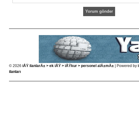
© 2026
iÅŸ ilanlarÄ± > ek iÅŸ > iÅŸkur > personel alÄ±mÄ±
| Powered by
ilanları