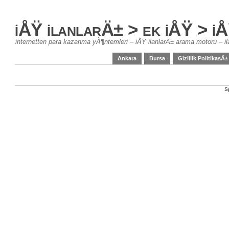
iÅŸ ilanlarÄ± > ek iÅŸ > 
internetten para kazanma yÃ¶ntemleri – iÅŸ ilanlarÄ± arama motoru – il
Ankara
Bursa
Gizlilik PolitikasÄ±
S