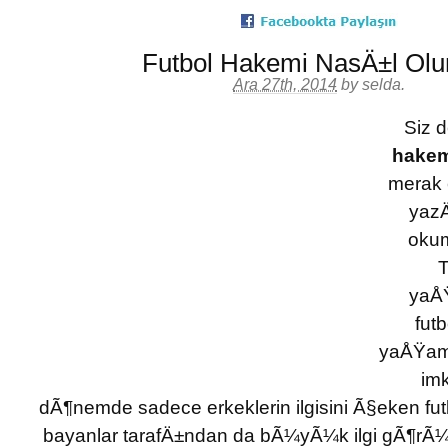
Futbol Hakemi NasÄ±l Olu
Ara 27th, 2014
by
selda
.
Siz 
hakem
merak 
yaz
oku
T
yaÅ
fut
yaÅŸam
im
dÃ¶nemde sadece erkeklerin ilgisini Ã§eken fut
bayanlar tarafÄ±ndan da bÃ¼yÃ¼k ilgi gÃ¶rÃ¼y