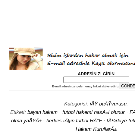
ADRESİNİZİ GİRİN
E-mail adresinize gelen onay linkini aktive ediniz
Kategorisi:
iÅŸ baÅŸvurusu
.
Etiketi:
bayan hakem
·
futbol hakemi nasÄ±l olunur
·
FÄ
olma yaÅŸÄ±
·
herkes iÃ§in futbol HÄ°F
·
tÃ¼rkiye fut
Hakem KurullarÄ±