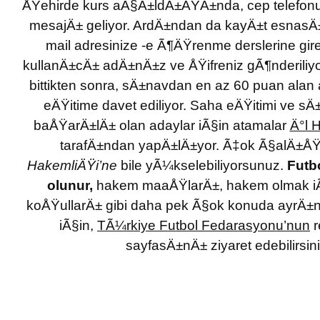
ÅŸehirde kurs aÃ§Ä±ldÄ±ÄŸÄ±nda, cep telefonu
mesajÄ± geliyor. ArdÄ±ndan da kayÄ±t esnasÄ±n
mail adresinize -e Ã¶ÄŸrenme derslerine gire
kullanÄ±cÄ± adÄ±nÄ±z ve ÅŸifreniz gÃ¶nderiliyor
bittikten sonra, sÄ±navdan en az 60 puan alan 
eÄŸitime davet ediliyor. Saha eÄŸitimi ve 
baÅŸarÄ±lÄ± olan adaylar iÃ§in atamalar
Ä°l 
tarafÄ±ndan yapÄ±lÄ±yor. Ã‡ok Ã§alÄ±Å
HakemliÄŸi’ne
bile yÃ¼kselebiliyorsunuz.
Futb
olunur,
hakem maaÅŸlarÄ±, hakem olmak i
koÅŸullarÄ± gibi daha pek Ã§ok konuda ayrÄ±nt
iÃ§in,
TÃ¼rkiye Futbol Fedarasyonu’nun
r
sayfasÄ±nÄ± ziyaret edebilirsini