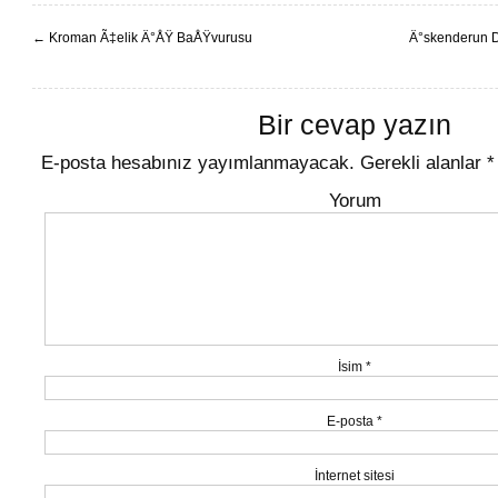
←
Kroman Ã‡elik Ä°ÅŸ BaÅŸvurusu
Ä°skenderun D
Bir cevap yazın
E-posta hesabınız yayımlanmayacak.
Gerekli alanlar
*
Yorum
İsim
*
E-posta
*
İnternet sitesi