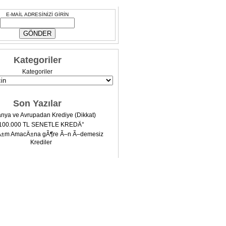
E-MAİL ADRESİNİZİ GİRİN
Kategoriler
Kategoriler
Son Yazılar
nya ve Avrupadan Krediye (Dikkat)
100.000 TL SENETLE KREDÄ°
Ä±m AmacÄ±na gÃ¶re Ã–n Ã–demesiz
Krediler