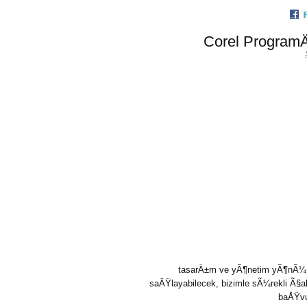
Corel ProgramÄ
tasarÄ±m ve yÃ¶netim yÃ¶nÃ¼ 
saÄŸlayabilecek, bizimle sÃ¼rekli Ã§a
baÅŸvu