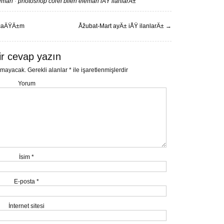
leman
·
photoshop corel bilen eleman iÅŸ ilanlarÄ±
acaÄŸÄ±m
Åžubat-Mart ayÄ± iÅŸ ilanlarÄ±
→
ir cevap yazın
nmayacak.
Gerekli alanlar
*
ile işaretlenmişlerdir
Yorum
İsim
*
E-posta
*
İnternet sitesi