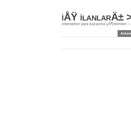
iÅŸ ilanlarÄ± 
internetten para kazanma yÃ¶ntemleri – 
Ankar