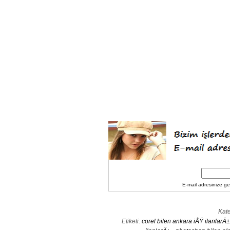
E-mail adresinize gel
Kate
Etiketi:
corel bilen ankara iÅŸ ilanlarÄ±