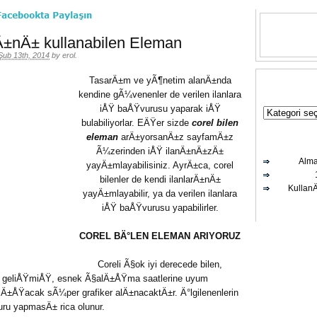
±nÄ± kullanabilen Eleman
Şub 13th, 2014
by
erol
.
TasarÄ±m ve yÃ¶netim alanÄ±nda
kendine gÃ¼venenler de verilen ilanlara
iÅŸ baÅŸvurusu yaparak iÅŸ
bulabiliyorlar. EÄŸer sizde
corel bilen
eleman
arÄ±yorsanÄ±z sayfamÄ±z
Ã¼zerinden iÅŸ ilanÄ±nÄ±zÄ±
Alma
yayÄ±mlayabilisiniz. AyrÄ±ca, corel
bilenler de kendi ilanlarÄ±nÄ±
Kullan
yayÄ±mlayabilir, ya da verilen ilanlara
iÅŸ baÅŸvurusu yapabilirler.
COREL BÄ°LEN ELEMAN ARIYORUZ
Coreli Ã§ok iyi derecede bilen,
geliÅŸmiÅŸ, esnek Ã§alÄ±ÅŸma saatlerine uyum
lÄ±ÅŸacak sÃ¼per grafiker alÄ±nacaktÄ±r. Ä°lgilenenlerin
ru yapmasÄ± rica olunur.