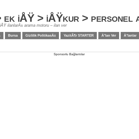
> ek iÅŸ > iÅŸkur > personel
iÅŸ ilanlarÄ± arama motoru – ilan ver
a
Bursa
Gizlilik PolitikasÄ±
YazitÃ¶r STARTER
Ä°lan Ver
Ä°lanlar
Sponsorlu Bağlantılar