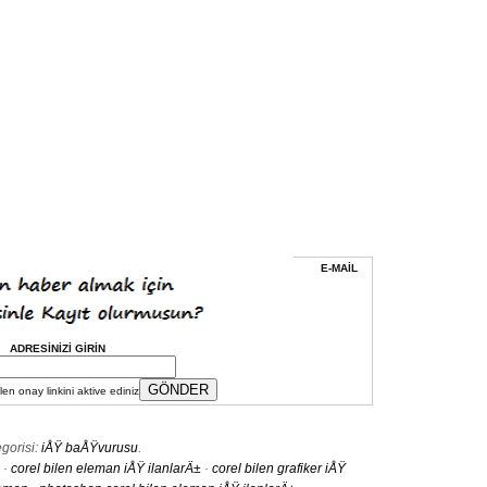
E-MAİL
ADRESİNİZİ GİRİN
en onay linkini aktive ediniz
gorisi:
iÅŸ baÅŸvurusu
.
·
corel bilen eleman iÅŸ ilanlarÄ±
·
corel bilen grafiker iÅŸ