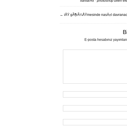
ilanlarÄ±
·
photoshop bilen e
←
iÅŸ gÃ¶rÃ¼ÅŸmesinde nasÄ±l davran
B
E-posta hesabınız yayımla