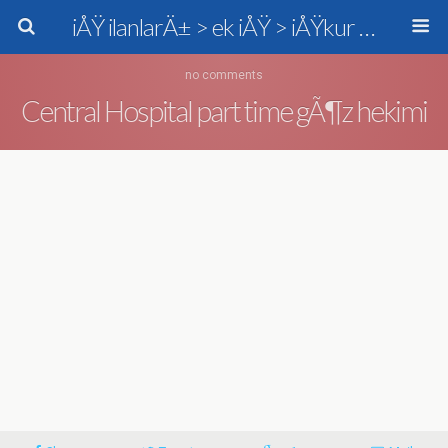
iÅŸ ilanlarÄ± > ek iÅŸ > iÅŸkur > personel alÄ±mÄ±
no comments
Central Hospital part time gÃ¶z hekimi