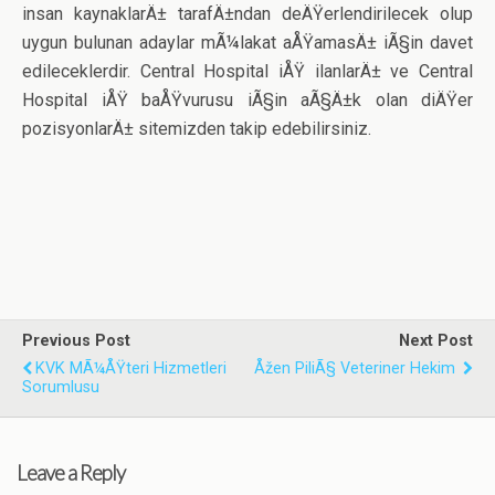
insan kaynaklarÄ± tarafÄ±ndan deÄŸerlendirilecek olup
uygun bulunan adaylar mÃ¼lakat aÅŸamasÄ± iÃ§in davet
edileceklerdir. Central Hospital iÅŸ ilanlarÄ± ve Central
Hospital iÅŸ baÅŸvurusu iÃ§in aÃ§Ä±k olan diÄŸer
pozisyonlarÄ± sitemizden takip edebilirsiniz.
Previous Post
Next Post
KVK MÃ¼ÅŸteri Hizmetleri
Åžen PiliÃ§ Veteriner Hekim
Sorumlusu
Leave a Reply