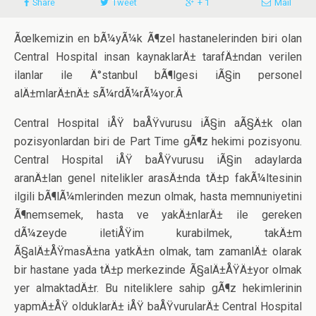
Share
Tweet
+ 1
Mail
Ãœlkemizin en bÃ¼yÃ¼k Ã¶zel hastanelerinden biri olan
Central Hospital insan kaynaklarÄ± tarafÄ±ndan verilen
ilanlar ile Ä°stanbul bÃ¶lgesi iÃ§in personel
alÄ±mlarÄ±nÄ± sÃ¼rdÃ¼rÃ¼yor.Â
Central Hospital iÅŸ baÅŸvurusu iÃ§in aÃ§Ä±k olan
pozisyonlardan biri de Part Time gÃ¶z hekimi pozisyonu.
Central Hospital iÅŸ baÅŸvurusu iÃ§in adaylarda
aranÄ±lan genel nitelikler arasÄ±nda tÄ±p fakÃ¼ltesinin
ilgili bÃ¶lÃ¼mlerinden mezun olmak, hasta memnuniyetini
Ã¶nemsemek, hasta ve yakÄ±nlarÄ± ile gereken
dÃ¼zeyde iletiÅŸim kurabilmek, takÄ±m
Ã§alÄ±ÅŸmasÄ±na yatkÄ±n olmak, tam zamanlÄ± olarak
bir hastane yada tÄ±p merkezinde Ã§alÄ±ÅŸÄ±yor olmak
yer almaktadÄ±r. Bu niteliklere sahip gÃ¶z hekimlerinin
yapmÄ±ÅŸ olduklarÄ± iÅŸ baÅŸvurularÄ± Central Hospital