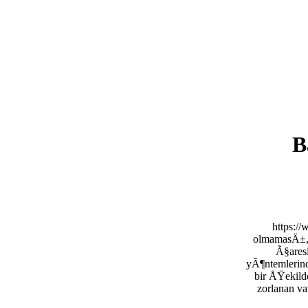
B
https:/
olmamasÄ±, 
Ã§aresi
yÃ¶ntemlerind
bir ÅŸekild
zorlanan v