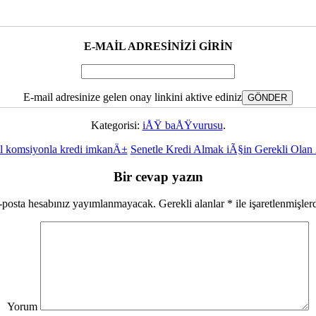
E-MAİL ADRESİNİZİ GİRİN
E-mail adresinize gelen onay linkini aktive ediniz
Kategorisi:
iÅŸ baÅŸvurusu
.
tl komsiyonla kredi imkanÄ±
Senetle Kredi Almak iÃ§in Gerekli Olan
Bir cevap yazın
-posta hesabınız yayımlanmayacak.
Gerekli alanlar
*
ile işaretlenmişler
Yorum