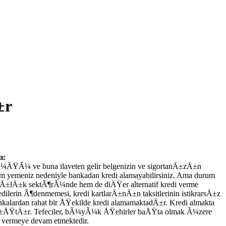
±r
m:
lÃ¼ÄŸÃ¼ ve buna ilaveten gelir belgenizin ve sigortanÄ±zÄ±n
m yemeniz nedeniyle bankadan kredi alamayabilirsiniz. Ama durum
kacÄ±lÄ±k sektÃ¶rÃ¼nde hem de diÄŸer alternatif kredi verme
erin Ã¶denmemesi, kredi kartlarÄ±nÄ±n taksitlerinin istikrarsÄ±z
lardan rahat bir ÅŸekilde kredi alamamaktadÄ±r. Kredi almakta
mÄ±ÅŸtÄ±r. Tefeciler, bÃ¼yÃ¼k ÅŸehirler baÅŸta olmak Ã¼zere
vermeye devam etmektedir.