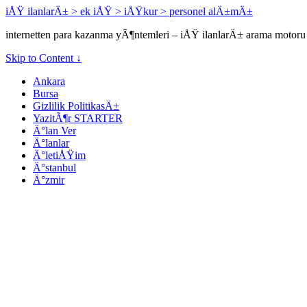
iÅŸ ilanlarÄ± > ek iÅŸ > iÅŸkur > personel alÄ±mÄ±
internetten para kazanma yÃ¶ntemleri – iÅŸ ilanlarÄ± arama motoru 
Skip to Content ↓
Ankara
Bursa
Gizlilik PolitikasÄ±
YazitÃ¶r STARTER
Ä°lan Ver
Ä°lanlar
Ä°letiÅŸim
Ä°stanbul
Ä°zmir