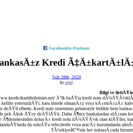
ankasÄ±z Kredi Ã‡Ä±kartÄ±lÄ
Şub 28th, 2020
by
erol
.
Bilgi ve iletiÅŸi
/www.kredicikartiliriletisim.net/ Ä°lk baÅŸta kredi notu dÃ¼ÅŸÃ¼k
kefilin yetersizliÄŸi, kara listede olmanÄ±z veya kÄ±rmÄ±zÄ± kale
z deÄŸil elbette..Kredi notu sisteminin gelmesiyle birlikte hem ban
e pek Ã§ok ÅŸey deÄŸiÅŸti. Daha Ã¶nce bankalardan alÄ±nan kredil
e Ã¶denmesinden dolayÄ± kredi notu dÃ¼ÅŸÃ¼k olan kiÅŸiler, banka
atandaÅŸlarda da soluÄŸu tefecilerde veya aracÄ± kurumalarda al
TÃ¼rkiyeâ€™nin her noktasÄ±nda hizmet 