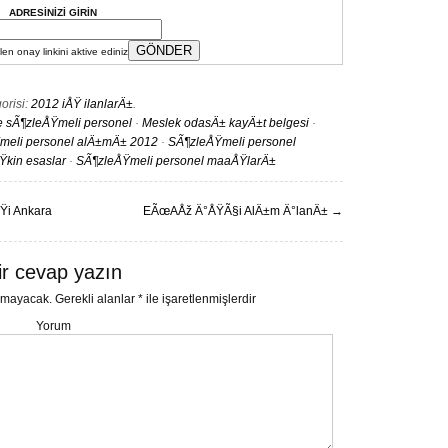
ADRESİNİZİ GİRİN
en onay linkini aktive ediniz
orisi:
2012 iÅŸ ilanlarÄ±
.
e sÃ¶zleÅŸmeli personel
·
Meslek odasÄ± kayÄ±t belgesi
·
meli personel alÄ±mÄ± 2012
·
SÃ¶zleÅŸmeli personel
kin esaslar
·
SÃ¶zleÅŸmeli personel maaÅŸlarÄ±
Ÿi Ankara
EÃœAÅž Ä°ÅŸÃ§i AlÄ±m Ä°lanÄ±
→
ir cevap yazın
nmayacak.
Gerekli alanlar
*
ile işaretlenmişlerdir
Yorum