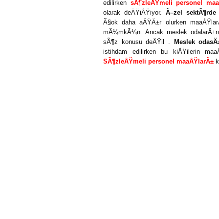
edilirken
sÃ¶zleÅŸmeli personel maa
olarak deÄŸiÅŸiyor.
Ã–zel sektÃ¶rde 
Ã§ok daha aÄŸÄ±r olurken maaÅŸla
mÃ¼mkÃ¼n. Ancak meslek odalarÄ±na
sÃ¶z konusu deÄŸil .
Meslek odasÄ±
istihdam edilirken bu kiÅŸilerin maa
SÃ¶zleÅŸmeli personel maaÅŸlarÄ±
k