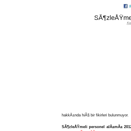
SÃ¶zleÅŸmel
Ka
hakkÄ±nda hiÃ§ bir fikirleri bulunmuyor.
SÃ¶zleÅŸmeli personel alÄ±mÄ± 201