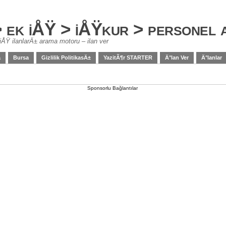
> ek iÅŸ > iÅŸkur > personel
iÅŸ ilanlarÄ± arama motoru – ilan ver
a
Bursa
Gizlilik PolitikasÄ±
YazitÃ¶r STARTER
Ä°lan Ver
Ä°lanlar
Sponsorlu Bağlantılar