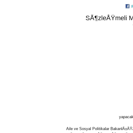
SÃ¶zleÅŸmeli M
yapacak
Aile ve Sosyal Politikalar BakanlÄ±Ä