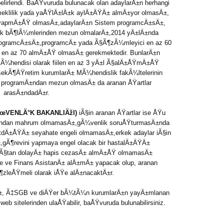
lirlendi. BaÅŸvuruda bulunacak olan adaylarÄ±n herhangi
eklilik yada yaÅŸlÄ±lÄ±k aylÄ±ÄŸÄ± almÄ±yor olmasÄ±,
ini yapmÄ±ÅŸ olmasÄ±,adaylarÄ±n Sistem programcÄ±sÄ±,
k bÃ¶lÃ¼mlerinden mezun olmalarÄ±,2014 yÄ±lÄ±nda
rogramcÄ±sÄ±,programcÄ± yada Ã§Ã¶zÃ¼mleyici en az 60
 en az 70 almÄ±ÅŸ olmasÄ± gerekmektedir. BunlarÄ±n
¼hendisi olarak fiilen en az 3 yÄ±l Ã§alÄ±ÅŸmÄ±ÅŸ
ekÃ¶ÄŸretim kurumlarÄ± MÃ¼hendislik fakÃ¼ltelerinin
 programÄ±ndan mezun olmasÄ± da aranan ÅŸartlar
arasÄ±ndadÄ±r.
œVENLÄ°K BAKANLIÄžI)
iÃ§in aranan ÅŸartlar ise ÅŸu
Ä±ndan mahrum olmamasÄ±,gÃ¼venlik soruÅŸturmasÄ±nda
rtdÄ±ÅŸÄ± seyahate engeli olmamasÄ±,erkek adaylar iÃ§in
gÃ¶revini yapmaya engel olacak bir hastalÄ±ÄŸÄ±
uÃ§tan dolayÄ± hapis cezasÄ± almÄ±ÅŸ olmamasÄ±
e ve Finans AsistanÄ± alÄ±mÄ± yapacak olup, aranan
Ã¶zleÅŸmeli olarak iÅŸe alÄ±nacaktÄ±r.
ÄŸÄ±, Ã‡SGB ve diÄŸer bÃ¼tÃ¼n kurumlarÄ±n yayÄ±mlanan
web sitelerinden ulaÅŸabilir, baÅŸvuruda bulunabilirsiniz.