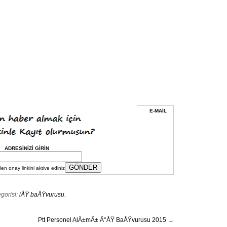
E-MAİL
ADRESİNİZİ GİRİN
en onay linkini aktive ediniz
gorisi:
iÅŸ baÅŸvurusu
.
Ptt Personel AlÄ±mÄ± Ä°ÅŸ BaÅŸvurusu 2015
→