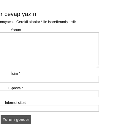
ir cevap yazın
nmayacak.
Gerekli alanlar
*
ile işaretlenmişlerdir
Yorum
İsim
*
E-posta
*
İnternet sitesi