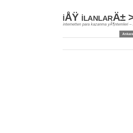
iÅŸ ilanlarÄ± 
internetten para kazanma yÃ¶ntemleri – 
Ankar