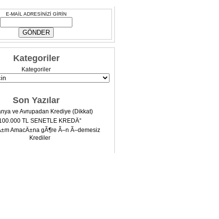
E-MAİL ADRESİNİZİ GİRİN
Kategoriler
Kategoriler
Son Yazılar
nya ve Avrupadan Krediye (Dikkat)
100.000 TL SENETLE KREDÄ°
Ä±m AmacÄ±na gÃ¶re Ã–n Ã–demesiz
Krediler