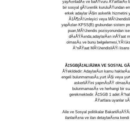
yayÄ±nladÄ± ve baÅŸvuru ÅŸartlarÄ± be
bir sosyal gÃ¼venlik
kuruluÅŸundan em
erkek adaylar iÃ§in askerlik hizmet
Ã‡Ã¶zÃ¼mleyici veya MÃ¼hendisli
yapÄ±lan KPSS(B) grubundan sistem p
puan,MÃ¼hendis pozisyonundan ise
dÄ±ÅŸÄ±nda,adaylarÄ±n inÅŸaat mÃ
olmasÄ± ve bunu belgelemesi,YÃ¼ks
Ä°nÅŸaat MÃ¼hendisliÄŸi lisans
Ã‡SGB(Ã‡ALIÅžMA VE SOSYAL GÃ
ÅŸekildedir: AdaylarÄ±n kamu haklar
engeli bulunmamasÄ±,yurt iÃ§i veya yu
askerliÄŸini yapmÄ±ÅŸ olmasÄ±,
bulunmamasÄ± ve herhangi bir s
gerekmektedir. Ã‡SGB 1 adet Ä°hal
ÅŸartlara uyanlar s
Aile ve Sosyal politikalar BakanlÄ±
ilanlarÄ±na ve ilan detaylarÄ±na kendi 