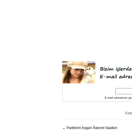
E-mail adresinize gel
Kate
←
Partilerin Asgari Ãœcret Vaatleri