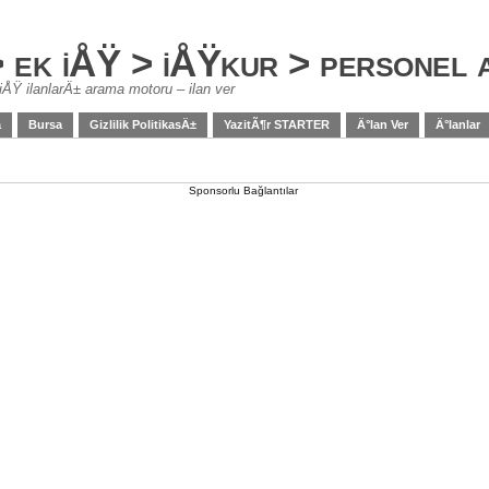
> ek iÅŸ > iÅŸkur > personel
iÅŸ ilanlarÄ± arama motoru – ilan ver
a
Bursa
Gizlilik PolitikasÄ±
YazitÃ¶r STARTER
Ä°lan Ver
Ä°lanlar
Sponsorlu Bağlantılar