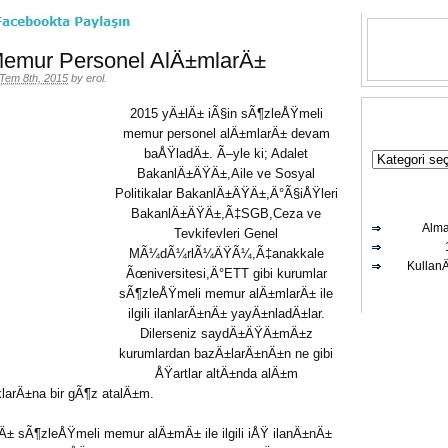
emur Personel AlÄ±mlarÄ±
Tem 8th, 2015
by
erol
.
2015 yÄ±lÄ± iÃ§in sÃ¶zleÅŸmeli
memur personel alÄ±mlarÄ± devam
baÅŸladÄ±. Ã–yle ki; Adalet
BakanlÄ±ÄŸÄ±,Aile ve Sosyal
Politikalar BakanlÄ±ÄŸÄ±,Ä°Ã§iÅŸleri
BakanlÄ±ÄŸÄ±,Ã‡SGB,Ceza ve
Alma
Tevkifevleri Genel
MÃ¼dÃ¼rlÃ¼ÄŸÃ¼,Ã‡anakkale
Kullan
Ãœniversitesi,Ä°ETT gibi kurumlar
sÃ¶zleÅŸmeli memur alÄ±mlarÄ± ile
ilgili ilanlarÄ±nÄ± yayÄ±nladÄ±lar.
Dilerseniz saydÄ±ÄŸÄ±mÄ±z
kurumlardan bazÄ±larÄ±nÄ±n ne gibi
ÅŸartlar altÄ±nda alÄ±m
larÄ±na bir gÃ¶z atalÄ±m.
ŸÄ± sÃ¶zleÅŸmeli memur alÄ±mÄ± ile ilgili iÅŸ ilanÄ±nÄ±