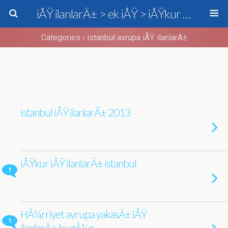
iÅŸ ilanlarÄ± > ek iÅŸ > iÅŸkur > personel alÄ±mÄ±
Categories ›
istanbul avrupa iÅŸ ilanlarÄ±
istanbul iÅŸ ilanlarÄ± 2013
iÅŸkur iÅŸ ilanlarÄ± istanbul
1
HÃ¼rriyet avrupa yakasÄ± iÅŸ
1
ilanlarÄ± bugÃ¼n