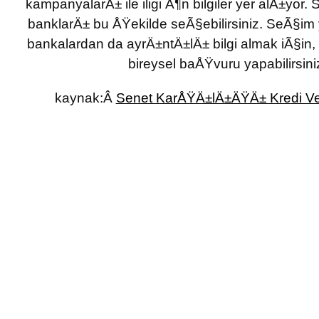
kampanyalarÄ± ile iligi Ã¶n bilgiler yer alÄ±yor.
banklarÄ± bu ÅŸekilde seÃ§ebilirsiniz. SeÃ§
bankalardan da ayrÄ±ntÄ±lÄ± bilgi almak iÃ§in,
bireysel baÅŸvuru yapabilirsini
kaynak:Â
Senet KarÅŸÄ±lÄ±ÄŸÄ± Kredi Ve