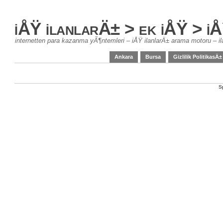
iÅŸ ilanlarÄ± > ek iÅŸ > 
internetten para kazanma yÃ¶ntemleri – iÅŸ ilanlarÄ± arama motoru – il
Ankara
Bursa
Gizlilik PolitikasÄ±
S