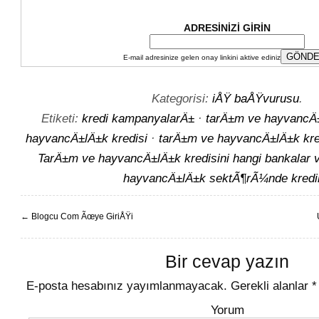
ADRESİNİZİ GİRİN
E-mail adresinize gelen onay linkini aktive ediniz
Kategorisi:
iÅŸ baÅŸvurusu
.
Etiketi:
kredi kampanyalarÄ±
·
tarÄ±m ve hayvancÄ
hayvancÄ±lÄ±k kredisi
·
tarÄ±m ve hayvancÄ±lÄ±k kred
TarÄ±m ve hayvancÄ±lÄ±k kredisini hangi bankalar v
hayvancÄ±lÄ±k sektÃ¶rÃ¼nde kredi
←
Blogcu Com Ãœye GiriÅŸi
Bir cevap yazın
E-posta hesabınız yayımlanmayacak.
Gerekli alanlar
*
Yorum