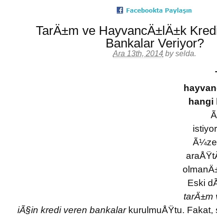
TarÄ±m ve HayvancÄ±lÄ±k Kredi
Bankalar Veriyor?
Ara 13th, 2014
by
selda
.
hayvanc
hangi 
Ã
istiyo
Ã¼zer
araÅŸ
olmanÄ±z
Eski d
tarÄ±m 
iÃ§in kredi veren bankalar
kurulmuÅŸtu. Fakat,