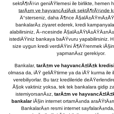
sektÃ¶rÃ¼n geniÅŸlemesi ile birlikte, hemen
tarÄ±m ve hayvancÄ±lÄ±k sektÃ¶rÃ¼nde kr
Ä°sterseniz, daha Ã¶nce Ã§alÄ±ÅŸmÄ±Å
bankalarÄ± ziyaret ederek, kredi kampanyalarÄ± 
alabilirsiniz, Ã–ncesinde Ã§alÄ±ÅŸtÄ±ÄŸÄ±nÄ±
istediÄŸiniz bankaya baÅŸvuru yapabilirsiniz. 
size uygun kredi verdiÄŸini Ã¶ÄŸrenmek iÃ§
yapmanÄ±z gerekiyor.
Bankalar,
tarÄ±m ve hayvancÄ±lÄ±k kredis
olmasa da, iÅŸ geliÅŸtirme ya da iÅŸ kurma ile ilg
verebiliyorlar. Bu tarz kredileride deÄŸerlendir
Ã§ok vaktiniz yoksa, tek tek bankalara gidip
istemiyorsanÄ±z,
tarÄ±m ve hayvancÄ±lÄ±k
bankalar
iÃ§in internet ortamÄ±nda araÅŸtÄ±rm
BankalarÄ±n resmi internet sayfalarÄ±nda