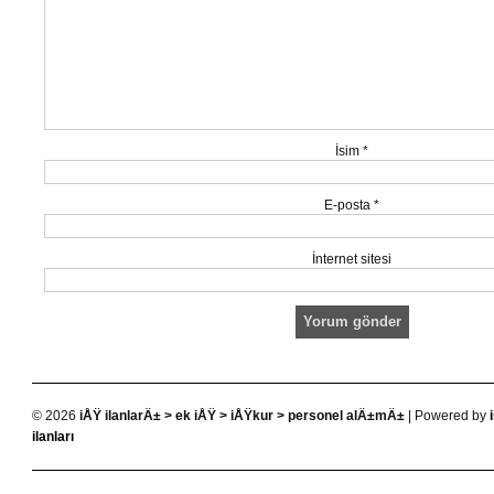
İsim
*
E-posta
*
İnternet sitesi
© 2026
iÅŸ ilanlarÄ± > ek iÅŸ > iÅŸkur > personel alÄ±mÄ±
| Powered by
ilanları