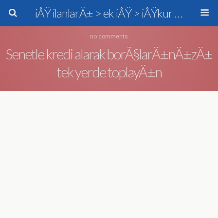
iÅŸ ilanlarÄ± > ek iÅŸ > iÅŸkur > personel alÄ±mÄ±
no comments
Senetle kredi alarak borÃ§larÄ±nÄ±zÄ±
tek yerde toplayÄ±n