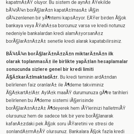
kapatmÄ±ÅŸ oluyor. Bu sistem de aynÄ± ÅŸekilde
bÃ¼tÃ¼n borÃ§larÄ±n kapatÄ±lmasÄ± iÃ§in
dÃ¼zenlenen bir yÃ¶ntemi kapsÄ±yor. EÄŸer birden Ã§ok
bankaya veya ÅŸahÄ±sa borcunuz varsa ve kredi notunuz
nedeniyle bankalardan kredi alamÄ±yorsanÄ±z
borÃ§larÄ±nÄ±zÄ± senetle kredi alarak kapatabilirsiniz.
BÃ¼tÃ¼n borÃ§larÄ±nÄ±zÄ±n miktarÄ±nÄ±n ilk
olarak toplanmasÄ± ile birlikte yapÄ±lan hesaplamalar
sonucunda sizlere genel bir kredi limiti
Ã§Ä±karÄ±lmaktadÄ±r.
Bu kredi teminin ardÄ±ndan
belirlenen faiz oranlarÄ± ile Ã¶deme takviminiz
Ã§Ä±kartÄ±lÄ±r. AylÄ±k maaÅŸ durumunuza gÃ¶re tarihleri
belirlenen bu Ã¶deme sistemi iÃ§erisinde
borÃ§larÄ±nÄ±zÄ± Ã¶deyerek hem iÅŸlerinizi halletmiÅŸ
olursunuz hem de sadece tek bir yere borÃ§lanarak
kafanÄ±zdaki pek Ã§ok soru iÅŸaretini ve stresi de
sonlandÄ±rmÄ±ÅŸ olursunuz. Bankalara Ã§ok fazla kredi