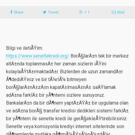
Share
Tweet
+ 1
Mail
Bilgi ve iletiÅŸim:
https://www.senetlekredi.org/
BorÃ§larÄ±n tek bir merkez
altÄ±nda toplanmasÄ± her zaman sizlerin iÅŸini
kolaylaÅŸtÄ±rmaktadÄ±r. Bizlerden de uzun zamandÄ±r
Ã¶dediÄŸiniz ve bir tÃ¼rlÃ¼ bitmeyen
borÃ§larÄ±nÄ±zÄ±n kapatÄ±lmasÄ±nÄ± saÄŸlamak
adÄ±na farklÄ± bir yÃ¶ntemi sizlere sunuyoruz.
BankalarÄ±n da bir dÃ¶nem yaptÄ±ÄŸÄ± bir uygulama olan
ve adÄ±na borÃ§ transfer kredisi dedikleri sistemi farklÄ±
bir yÃ¶ntem ile senetle kredi ile gerÃ§ekleÅŸtirebilirsiniz.
Senetle veya komisyonla krediyi internet sitelerinde son
dÃ¶nemlerde mutlaka gÃ¶rmÃ¼ÅŸsÃ¼nÃ¼zdÃ¼r.