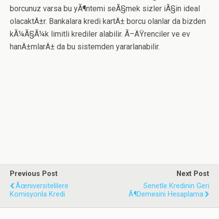
borcunuz varsa bu yÃ¶ntemi seÃ§mek sizler iÃ§in ideal
olacaktÄ±r. Bankalara kredi kartÄ± borcu olanlar da bizden
kÃ¼Ã§Ã¼k limitli krediler alabilir. Ã–ÄŸrenciler ve ev
hanÄ±mlarÄ± da bu sistemden yararlanabilir.
Previous Post
Next Post
Ãœniversitelilere
Senetle Kredinin Geri
Komisyonla Kredi
Ã¶demesini Hesaplama