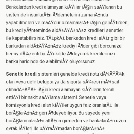
Bankalardan kredi alamayan kiÅŸiler iÃ§in saÄŸlanan bu
sistemde insanlarÄ±n Ã¶demelerini zamanÄ±nda
yapabilmeleri ve maÄŸdur olmamalarÄ± iÃ§in geliÅŸtirilen
bu kredi yÃ¶nteminde aldÄ±ÄŸÄ±nÄ±z kredileri senetler
ile kapatabilirsiniz. TÄ±pkÄ± bankadan kredi alÄ±r gibi bir
bankadan aldÄ±ÄŸÄ±nÄ±z krediyi Ã¶der gibi borcunuzu
her ay dÃ¼zenli bir ÅŸekilde Ã¶deyerek kredilerinizi
banka haricinde de alabilmiÅŸ oluyorsunuz.
Senetle kredi
sistemleri genelde kredi notu dÃ¼ÅŸÃ¼k
olan veya gelir belgesi ya da sigorta sÃ¼resi mÃ¼sait
olmadÄ±ÄŸÄ± iÃ§in kredi alamayan kiÅŸilerin tercih
ettiÄŸi bir nakit saÄŸlama sistemi. Senetle veya
komisyonla kredi alan kiÅŸiler uygun faiz oranlarÄ± ile
borÃ§larÄ±nÄ± geri Ã¶deyebiliyor. Bu sayede yeni
borÃ§lanmalarÄ±n altÄ±na girmeden ve bankalarÄ±n uzun
evrak iÅŸleri ile uÄŸraÅŸmadan borÃ§larÄ±nÄ±