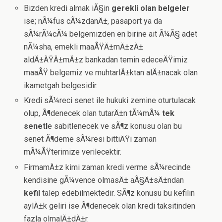
Bizden kredi almak iÃ§in
gerekli olan belgeler
ise; nÃ¼fus cÃ¼zdanÄ±, pasaport ya da
sÃ¼rÃ¼cÃ¼ belgemizden en birine ait Ã¼Ã§ adet
nÃ¼sha, emekli maaÅŸÄ±mÄ±zÄ±
aldÄ±ÄŸÄ±mÄ±z bankadan temin edeceÄŸimiz
maaÅŸ belgemiz ve muhtarlÄ±ktan alÄ±nacak olan
ikametgah belgesidir.
Kredi sÃ¼reci senet ile hukuki zemine oturtulacak
olup, Ã¶denecek olan tutarÄ±n tÃ¼mÃ¼
tek
senetl
e sabitlenecek ve sÃ¶z konusu olan bu
senet Ã¶deme sÃ¼resi bittiÄŸi zaman
mÃ¼ÅŸterimize verilecektir.
FirmamÄ±z kimi zaman kredi verme sÃ¼recinde
kendisine gÃ¼vence olmasÄ± aÃ§Ä±sÄ±ndan
kefil
talep edebilmektedir. SÃ¶z konusu bu kefilin
aylÄ±k geliri ise Ã¶denecek olan kredi taksitinden
fazla olmalÄ±dÄ±r.