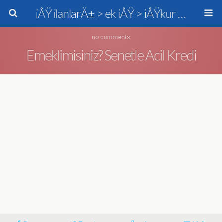
iÅŸ ilanlarÄ± > ek iÅŸ > iÅŸkur > personel alÄ±mÄ±
no comments
Emeklimisiniz? Senetle Acil Kredi