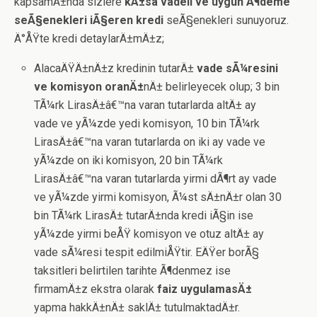
kapsamÄ±nda sizlere
kÄ±sa vadeli ve uygun Ã¶deme
seÃ§enekleri iÃ§eren kredi
seÃ§enekleri sunuyoruz.
Ä°ÅŸte kredi detaylarÄ±mÄ±z;
AlacaÄŸÄ±nÄ±z kredinin tutarÄ±
vade sÃ¼resini
ve komisyon oranÄ±
nÄ± belirleyecek olup; 3 bin
TÃ¼rk LirasÄ±â€™na varan tutarlarda altÄ± ay
vade ve yÃ¼zde yedi komisyon, 10 bin TÃ¼rk
LirasÄ±â€™na varan tutarlarda on iki ay vade ve
yÃ¼zde on iki komisyon, 20 bin TÃ¼rk
LirasÄ±â€™na varan tutarlarda yirmi dÃ¶rt ay vade
ve yÃ¼zde yirmi komisyon, Ã¼st sÄ±nÄ±r olan 30
bin TÃ¼rk LirasÄ± tutarÄ±nda kredi iÃ§in ise
yÃ¼zde yirmi beÅŸ komisyon ve otuz altÄ± ay
vade sÃ¼resi tespit edilmiÅŸtir. EÄŸer borÃ§
taksitleri belirtilen tarihte Ã¶denmez ise
firmamÄ±z ekstra olarak
faiz uygulamasÄ±
yapma hakkÄ±nÄ± saklÄ± tutulmaktadÄ±r.