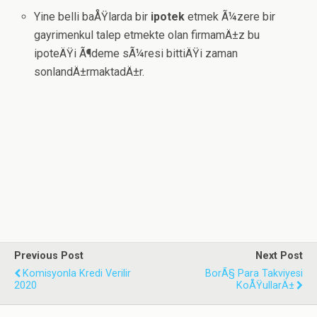
Yine belli baÅŸlarda bir
ipotek
etmek Ã¼zere bir
gayrimenkul talep etmekte olan firmamÄ±z bu
ipoteÄŸi Ã¶deme sÃ¼resi bittiÄŸi zaman
sonlandÄ±rmaktadÄ±r.
Previous Post
Next Post
Komisyonla Kredi Verilir
BorÃ§ Para Takviyesi
2020
KoÅŸullarÄ±