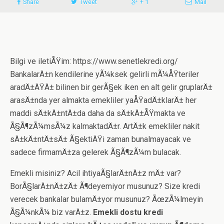
Share
Tweet
+ 1
Mail
Bilgi ve iletiÅŸim: https://www.senetlekredi.org/
BankalarÄ±n kendilerine yÃ¼ksek gelirli mÃ¼ÅŸteriler
aradÄ±ÄŸÄ± bilinen bir gerÃ§ek iken en alt gelir gruplarÄ±
arasÄ±nda yer almakta emekliler yaÅŸadÄ±klarÄ± her
maddi sÄ±kÄ±ntÄ±da daha da sÄ±kÄ±ÅŸmakta ve
Ã§Ã¶zÃ¼msÃ¼z kalmaktadÄ±r. ArtÄ±k emekliler nakit
sÄ±kÄ±ntÄ±sÄ± Ã§ektiÄŸi zaman bunalmayacak ve
sadece firmamÄ±za gelerek Ã§Ã¶zÃ¼m bulacak.
Emekli misiniz? Acil ihtiyaÃ§larÄ±nÄ±z mÄ± var?
BorÃ§larÄ±nÄ±zÄ± Ã¶deyemiyor musunuz? Size kredi
verecek bankalar bulamÄ±yor musunuz? ÃœzÃ¼lmeyin
Ã§Ã¼nkÃ¼ biz varÄ±z.
Emekli dostu kredi